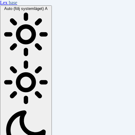
Lex
base
Auto (följ systemläget)
A