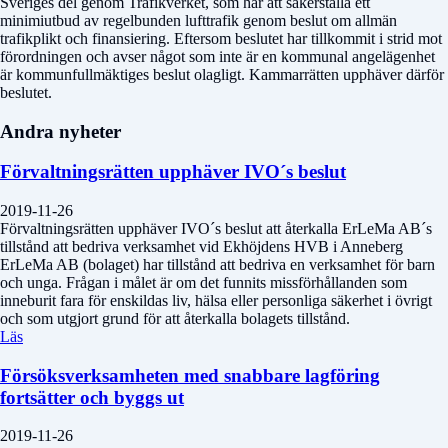
Sveriges del genom Trafikverket, som har att säkerställa ett
minimiutbud av regelbunden lufttrafik genom beslut om allmän
trafikplikt och finansiering. Eftersom beslutet har tillkommit i strid mot
förordningen och avser något som inte är en kommunal angelägenhet
är kommunfullmäktiges beslut olagligt. Kammarrätten upphäver därför
beslutet.
Andra nyheter
Förvaltningsrätten upphäver IVO´s beslut
2019-11-26
Förvaltningsrätten upphäver IVO´s beslut att återkalla ErLeMa AB´s
tillstånd att bedriva verksamhet vid Ekhöjdens HVB i Anneberg
ErLeMa AB (bolaget) har tillstånd att bedriva en verksamhet för barn
och unga. Frågan i målet är om det funnits missförhållanden som
inneburit fara för enskildas liv, hälsa eller personliga säkerhet i övrigt
och som utgjort grund för att återkalla bolagets tillstånd.
Läs
Försöksverksamheten med snabbare lagföring
fortsätter och byggs ut
2019-11-26