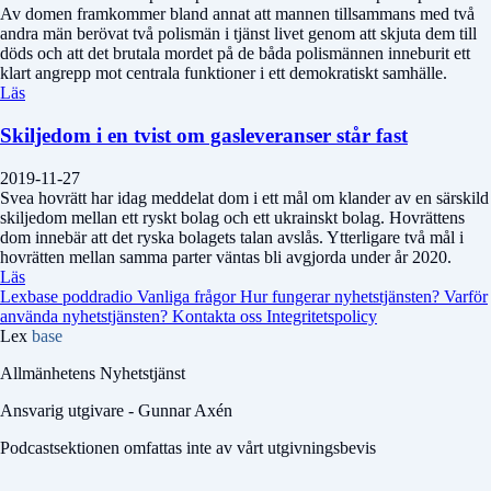
Av domen framkommer bland annat att mannen tillsammans med två
andra män berövat två polismän i tjänst livet genom att skjuta dem till
döds och att det brutala mordet på de båda polismännen inneburit ett
klart angrepp mot centrala funktioner i ett demokratiskt samhälle.
Läs
Skiljedom i en tvist om gasleveranser står fast
2019-11-27
Svea hovrätt har idag meddelat dom i ett mål om klander av en särskild
skiljedom mellan ett ryskt bolag och ett ukrainskt bolag. Hovrättens
dom innebär att det ryska bolagets talan avslås. Ytterligare två mål i
hovrätten mellan samma parter väntas bli avgjorda under år 2020.
Läs
Lexbase poddradio
Vanliga frågor
Hur fungerar nyhetstjänsten?
Varför
använda nyhetstjänsten?
Kontakta oss
Integritetspolicy
Lex
base
Allmänhetens Nyhetstjänst
Ansvarig utgivare - Gunnar Axén
Podcastsektionen omfattas inte av vårt utgivningsbevis