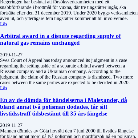
Regeringen har beslutat att försöksverksamheten med ett
snabbförfarande i brottmål för vuxna, där tre tingsrätter ingår, ska
fortsätta efter den 31 december 2019. Under 2020 byggs verksamheten
även ut, och ytterligare fem tingsrätter kommer att bli involverade.
Läs
Arbitral award in a dispute regarding supply of
natural gas remains unchanged
2019-11-27
Svea Court of Appeal has today announced its judgment in a case
regarding the setting aside of a separate arbitral award between a
Russian company and a Ukrainian company. According to the
judgment, the claim of the Russian company is dismissed. Two more
cases between the same parties are expected to be decided in 2020.
Läs
En av de dömda för händelserna i Malexander, då
bland annat två polismän dödades, får sitt
livstidsstraff tidsbestämt till 35 års fängelse
2019-11-27
Mannen dömdes av Göta hovrätt den 7 juni 2000 till livstids fängelse
för bland annat mord på två polismän och mordförsök på en polisman.