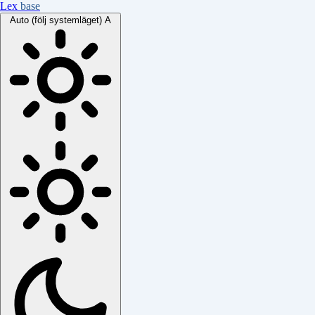
Lex
base
Auto (följ systemläget)
A