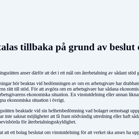
etalas tillbaka på grund av beslu
ngsrätten anser därför att det i ett mål om återbetalning av sådant stöd g
alningar bör beaktas vid bedömningen av om en arbetsgivare har drabbats
ns rätt till stöd. För att avgöra om en arbetsgivare har sådana ekonomis
rbetsgivarens ekonomiska situation. En vinstutdelning eller annan likna
na ekonomiska situation i övrigt.
ngsrätten beaktade vid sin helhetsbedömning vad bolaget oemotsagt uppge
ar inte saknat möjligheter att få fram nödvändig utredning eller haft så
bevisbörda för återbetalningsskyldighet.
 visat att ett bolag beslutat om vinstutdelning för att verket ska anses ha