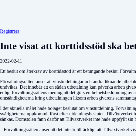
Registrera
Inte visat att korttidsstöd ska b
2022-02-11
Ett beslut om återkrav av korttidsstöd är ett betungande beslut. Förvaltni
Förvaltningsrätten anser att vinstutdelningar och andra liknande utbet
undvikas. Det innebär att en sådan utbetalning kan påverka arbetsgivare
enligt förvaltningsrättens mening att det görs en helhetsbedömning av a
omständigheterna kring utbetalningen liksom arbetsgivarens sammantag
I det aktuella målet hade bolaget beslutat om vinstutdelning. Förvaltni
svårigheterna uppkommit först efter utdelningsbeslutet. Tillväxtverket h
sänkas. Domstolen fann därför att Tillväxtverket inte hade uppfyllt sin 
– Förvaltningsrätten anser att det inte är tillräckligt att Tillväxtverket