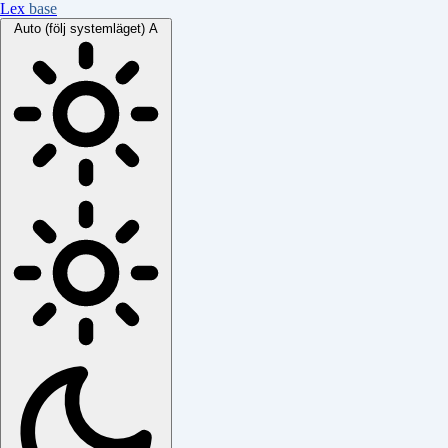
Lex
base
Auto (följ systemläget)
A