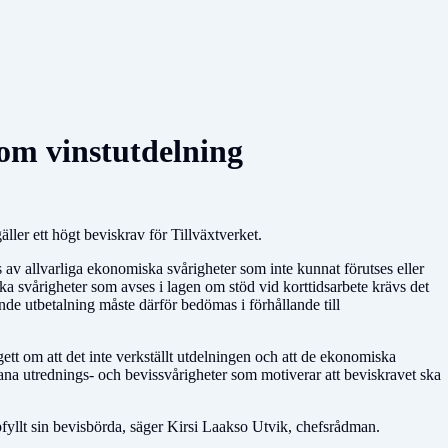
t om vinstutdelning
äller ett högt beviskrav för Tillväxtverket.
 av allvarliga ekonomiska svårigheter som inte kunnat förutses eller
ka svårigheter som avses i lagen om stöd vid korttidsarbete krävs det
nde utbetalning måste därför bedömas i förhållande till
tt om att det inte verkställt utdelningen och att de ekonomiska
dana utrednings- och bevissvårigheter som motiverar att beviskravet ska
 uppfyllt sin bevisbörda, säger Kirsi Laakso Utvik, chefsrådman.