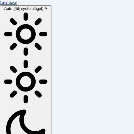
Lex
base
Auto (följ systemläget)
A