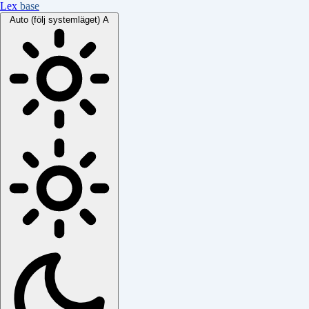
Lex
base
Auto (följ systemläget)
A