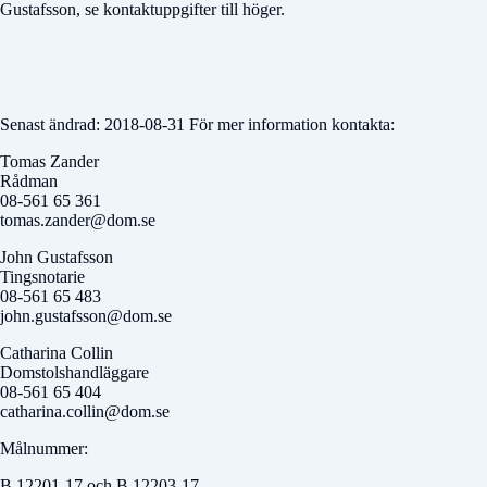
Gustafsson, se kontaktuppgifter till höger.
Senast ändrad: 2018-08-31 För mer information kontakta:
Tomas Zander
Rådman
08-561 65 361
tomas.zander@dom.se
John Gustafsson
Tingsnotarie
08-561 65 483
john.gustafsson@dom.se
Catharina Collin
Domstolshandläggare
08-561 65 404
catharina.collin@dom.se
Målnummer:
B 12201-17 och B 12203-17