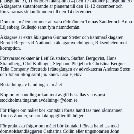
(åtalspunkt 3), 11 oktober (åtalspunkt 4) och 17 oktober (åtalspunkt 5).
Åklagarens slutanförande är planerat till den 11-12 december och
försvararnas slutanföranden till den 14 december.
Domare i målen kommer att vara rådmännen Tomas Zander och Anna
Liljenberg Gullesjö samt fyra nämndemän.
Åklagare är extra åklagaren Gunnar Stetler och kammaråklagaren
Berndt Berger vid Nationella åklagaravdelningen, Riksenheten mot
korruption.
Försvarsadvokater är Leif Gustafson, Staffan Bergqvist, Hans
Strandberg, Olof Kullinger, Stephane Pleijel och Christina Bergner.
Telia Company företräds i rättegången av advokaterna Andreas Steen
och Johan Skog samt jur. kand. Lisa Ejelöv.
Beställning av handlingar i målet
Kopior av handlingar kan mot avgift beställas via e-post
stockholms.tingsratt.avdelning4@dom.se
För frågor om målet bör kontakt i första hand tas med rådmannen
Tomas Zander, se kontaktuppgifter till höger.
För praktiska frågor om målet bör kontakt i första hand tas med
domstolshandläggaren Catharina Collin eller tingsnotarien John