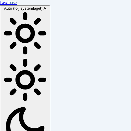
Lex
base
Auto (följ systemläget)
A