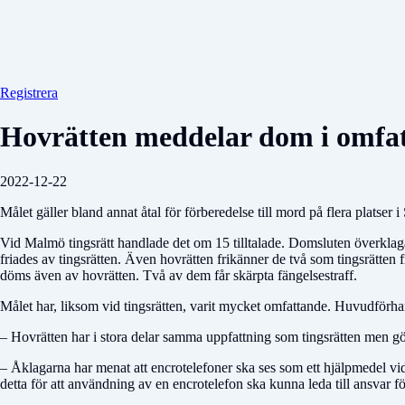
Registrera
Hovrätten meddelar dom i omfa
2022-12-22
Målet gäller bland annat åtal för förberedelse till mord på flera platser
Vid Malmö tingsrätt handlade det om 15 tilltalade. Domsluten överklagad
friades av tingsrätten. Även hovrätten frikänner de två som tingsrätten fri
döms även av hovrätten. Två av dem får skärpta fängelsestraff.
Målet har, liksom vid tingsrätten, varit mycket omfattande. Huvudförha
– Hovrätten har i stora delar samma uppfattning som tingsrätten men gö
– Åklagarna har menat att encrotelefoner ska ses som ett hjälpmedel vid 
detta för att användning av en encrotelefon ska kunna leda till ansvar för