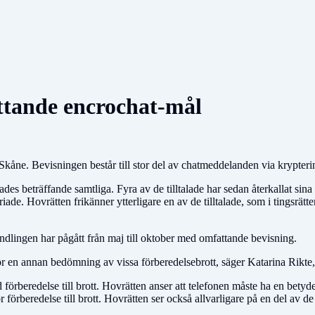
ttande encrochat-mål
 i Skåne. Bevisningen består till stor del av chatmeddelanden via krypter
es beträffande samtliga. Fyra av de tilltalade har sedan återkallat sin
ade. Hovrätten frikänner ytterligare en av de tilltalade, som i tingsrätten
ndlingen har pågått från maj till oktober med omfattande bevisning.
r en annan bedömning av vissa förberedelsebrott, säger Katarina Rikte,
förberedelse till brott. Hovrätten anser att telefonen måste ha en betyde
 förberedelse till brott. Hovrätten ser också allvarligare på en del av de