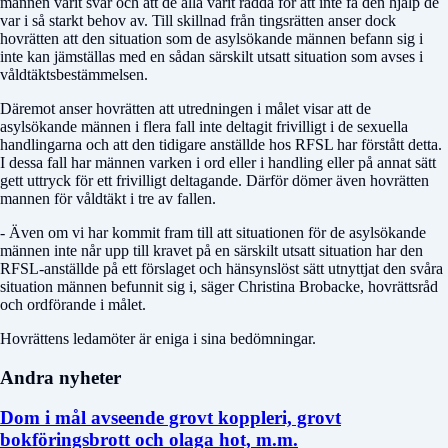
männen varit svår och att de alla varit rädda för att inte få den hjälp de
var i så starkt behov av. Till skillnad från tingsrätten anser dock
hovrätten att den situation som de asylsökande männen befann sig i
inte kan jämställas med en sådan särskilt utsatt situation som avses i
våldtäktsbestämmelsen.
Däremot anser hovrätten att utredningen i målet visar att de
asylsökande männen i flera fall inte deltagit frivilligt i de sexuella
handlingarna och att den tidigare anställde hos RFSL har förstått detta.
I dessa fall har männen varken i ord eller i handling eller på annat sätt
gett uttryck för ett frivilligt deltagande. Därför dömer även hovrätten
mannen för våldtäkt i tre av fallen.
- Även om vi har kommit fram till att situationen för de asylsökande
männen inte når upp till kravet på en särskilt utsatt situation har den
RFSL-anställde på ett förslaget och hänsynslöst sätt utnyttjat den svåra
situation männen befunnit sig i, säger Christina Brobacke, hovrättsråd
och ordförande i målet.
Hovrättens ledamöter är eniga i sina bedömningar.
Andra nyheter
Dom i mål avseende grovt koppleri, grovt
bokföringsbrott och olaga hot, m.m.