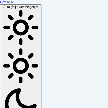
Lex
base
Auto (följ systemläget)
A