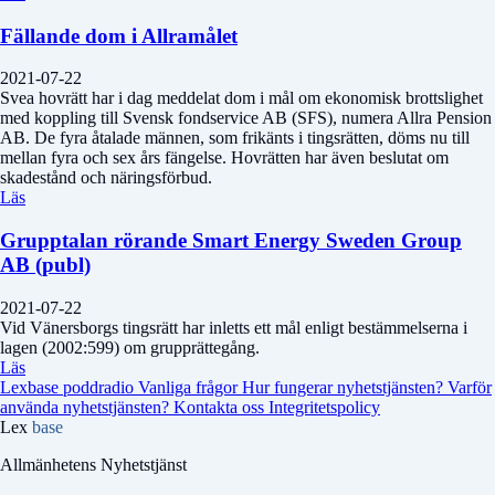
Fällande dom i Allramålet
2021-07-22
Svea hovrätt har i dag meddelat dom i mål om ekonomisk brottslighet
med koppling till Svensk fondservice AB (SFS), numera Allra Pension
AB. De fyra åtalade männen, som frikänts i tingsrätten, döms nu till
mellan fyra och sex års fängelse. Hovrätten har även beslutat om
skadestånd och näringsförbud.
Läs
Grupptalan rörande Smart Energy Sweden Group
AB (publ)
2021-07-22
Vid Vänersborgs tingsrätt har inletts ett mål enligt bestämmelserna i
lagen (2002:599) om grupprättegång.
Läs
Lexbase poddradio
Vanliga frågor
Hur fungerar nyhetstjänsten?
Varför
använda nyhetstjänsten?
Kontakta oss
Integritetspolicy
Lex
base
Allmänhetens Nyhetstjänst