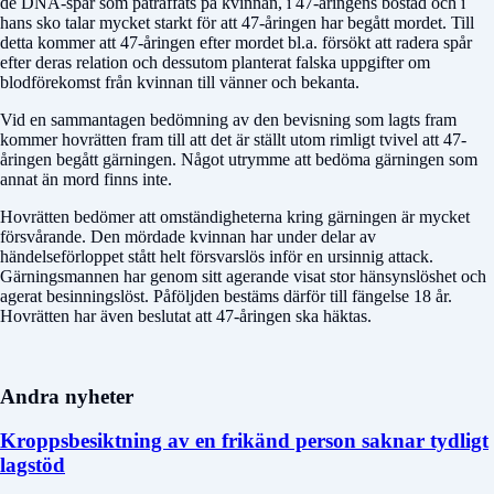
de DNA-spår som påträffats på kvinnan, i 47-åringens bostad och i
hans sko talar mycket starkt för att 47-åringen har begått mordet. Till
detta kommer att 47-åringen efter mordet bl.a. försökt att radera spår
efter deras relation och dessutom planterat falska upp­gifter om
blodföre­komst från kvinnan till vänner och bekanta.
Vid en sammantagen bedömning av den bevisning som lagts fram
kommer hovrätten fram till att det är ställt utom rimligt tvivel att 47-
åringen begått gärningen. Något utrymme att bedöma gärn­ingen som
annat än mord finns inte.
Hovrätten bedömer att omständigheterna kring gärningen är mycket
försvårande. Den mördade kvinnan har under delar av
händelseförloppet stått helt försvarslös inför en ursinnig attack.
Gärningsmannen har genom sitt agerande visat stor hänsynslöshet och
agerat besinningslöst. Påföljden bestäms därför till fängelse 18 år.
Hovrätten har även beslutat att 47-åringen ska häktas.
Andra nyheter
Kroppsbesiktning av en frikänd person saknar tydligt
lagstöd