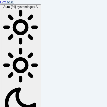
Lex
base
Auto (följ systemläget)
A