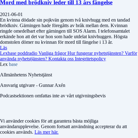
Mord med brödkniv leder till 13 års fängelse
2021-06-01
En kvinna dödade sin pojkvän genom två knivhugg med en tandad
brödkniv. Gärningen hade föregåtts av bråk mellan dem. Kvinnan
ringde omedelbart efter gärningen till SOS Alarm. I telefonsamtalet
erkände hon att det var hon som hade utdelat knivhuggen. Högsta
domstolen dömer nu kvinnan för mord till fängelse i 13 år.
Läs
Lexbase poddradio
Vanliga frågor
Hur fungerar nyhetstjänsten?
Varför
använda nyhetstjänsten?
Kontakta oss
Integritetspolicy
Lex
base
Allmänhetens Nyhetstjänst
Ansvarig utgivare - Gunnar Axén
Podcastsektionen omfattas inte av vårt utgivningsbevis
Vi använder cookies för att garantera bästa möjliga
användarupplevelse. Genom fortsatt användning accepterar du att
cookies används.
Läs mer här.