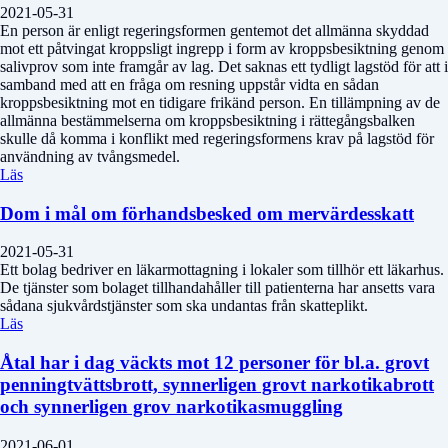
2021-05-31
En person är enligt regeringsformen gentemot det allmänna skyddad
mot ett påtvingat kroppsligt ingrepp i form av kroppsbesiktning genom
salivprov som inte framgår av lag. Det saknas ett tydligt lagstöd för att i
samband med att en fråga om resning uppstår vidta en sådan
kroppsbesiktning mot en tidigare frikänd person. En tillämpning av de
allmänna bestämmelserna om kroppsbesiktning i rättegångsbalken
skulle då komma i konflikt med regeringsformens krav på lagstöd för
användning av tvångsmedel.
Läs
Dom i mål om förhandsbesked om mervärdesskatt
2021-05-31
Ett bolag bedriver en läkarmottagning i lokaler som tillhör ett läkarhus.
De tjänster som bolaget tillhandahåller till patienterna har ansetts vara
sådana sjukvårdstjänster som ska undantas från skatteplikt.
Läs
Åtal har i dag väckts mot 12 personer för bl.a. grovt
penningtvättsbrott, synnerligen grovt narkotikabrott
och synnerligen grov narkotikasmuggling
2021-06-01