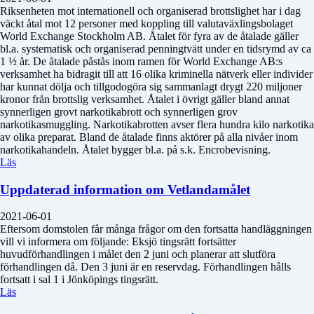
Riksenheten mot internationell och organiserad brottslighet har i dag
väckt åtal mot 12 personer med koppling till valutaväxlingsbolaget
World Exchange Stockholm AB. Åtalet för fyra av de åtalade gäller
bl.a. systematisk och organiserad penningtvätt under en tidsrymd av ca
1 ½ år. De åtalade påstås inom ramen för World Exchange AB:s
verksamhet ha bidragit till att 16 olika kriminella nätverk eller individer
har kunnat dölja och tillgodogöra sig sammanlagt drygt 220 miljoner
kronor från brottslig verksamhet. Åtalet i övrigt gäller bland annat
synnerligen grovt narkotikabrott och synnerligen grov
narkotikasmuggling. Narkotikabrotten avser flera hundra kilo narkotika
av olika preparat. Bland de åtalade finns aktörer på alla nivåer inom
narkotikahandeln. Åtalet bygger bl.a. på s.k. Encrobevisning.
Läs
Uppdaterad information om Vetlandamålet
2021-06-01
Eftersom domstolen får många frågor om den fortsatta handläggningen
vill vi informera om följande: Eksjö tingsrätt fortsätter
huvudförhandlingen i målet den 2 juni och planerar att slutföra
förhandlingen då. Den 3 juni är en reservdag. Förhandlingen hålls
fortsatt i sal 1 i Jönköpings tingsrätt.
Läs