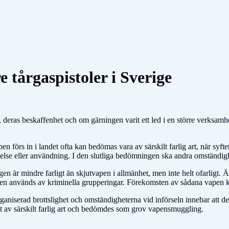
 tårgaspistoler i Sverige
ras beskaffenhet och om gärningen varit ett led i en större verksamhe
 förs in i landet ofta kan bedömas vara av särskilt farlig art, när syftet
åtelse eller användning. I den slutliga bedömningen ska andra omständigh
gen är mindre farligt än skjutvapen i allmänhet, men inte helt ofarligt. Ä
vapen används av kriminella grupperingar. Förekomsten av sådana vapen 
 organiserad brottslighet och omständigheterna vid införseln innebar att de
rit av särskilt farlig art och bedömdes som grov vapensmuggling.