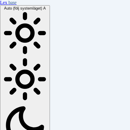
Lex
base
Auto (följ systemläget)
A