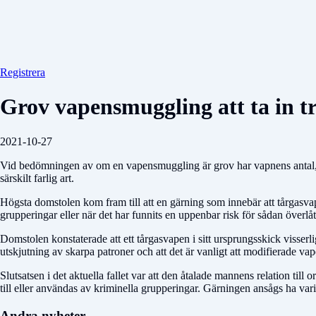
Registrera
Grov vapensmuggling att ta in tre
2021-10-27
Vid bedömningen av om en vapensmuggling är grov har vapnens antal, de
särskilt farlig art.
Högsta domstolen kom fram till att en gärning som innebär att tårgasvapen
grupperingar eller när det har funnits en uppenbar risk för sådan överl
Domstolen konstaterade att ett tårgasvapen i sitt ursprungsskick visserli
utskjutning av skarpa patroner och att det är vanligt att modifierade 
Slutsatsen i det aktuella fallet var att den åtalade mannens relation till
till eller användas av kriminella grupperingar. Gärningen ansågs ha va
Andra nyheter