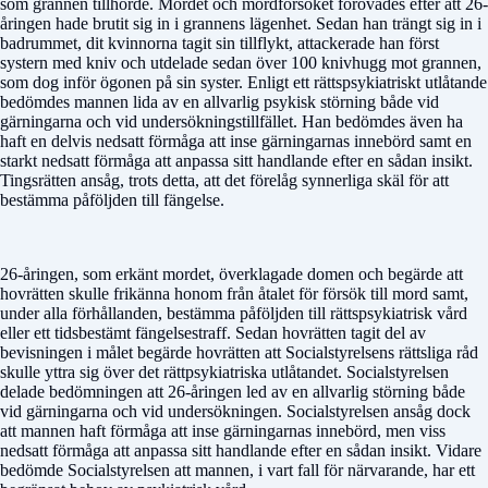
som grannen tillhörde. Mordet och mordförsöket förövades efter att 26-
åringen hade brutit sig in i grannens lägenhet. Sedan han trängt sig in i
badrummet, dit kvinnorna tagit sin tillflykt, attackerade han först
systern med kniv och utdelade sedan över 100 knivhugg mot grannen,
som dog inför ögonen på sin syster. Enligt ett rättspsykiatriskt utlåtande
bedömdes mannen lida av en allvarlig psykisk störning både vid
gärningarna och vid undersökningstillfället. Han bedömdes även ha
haft en delvis nedsatt förmåga att inse gärningarnas innebörd samt en
starkt nedsatt förmåga att anpassa sitt handlande efter en sådan insikt.
Tingsrätten ansåg, trots detta, att det förelåg synnerliga skäl för att
bestämma påföljden till fängelse.
26-åringen, som erkänt mordet, överklagade domen och begärde att
hovrätten skulle frikänna honom från åtalet för försök till mord samt,
under alla förhållanden, bestämma påföljden till rättspsykiatrisk vård
eller ett tidsbestämt fängelsestraff. Sedan hovrätten tagit del av
bevisningen i målet begärde hovrätten att Socialstyrelsens rättsliga råd
skulle yttra sig över det rättpsykiatriska utlåtandet. Socialstyrelsen
delade bedömningen att 26-åringen led av en allvarlig störning både
vid gärningarna och vid undersökningen. Socialstyrelsen ansåg dock
att mannen haft förmåga att inse gärningarnas innebörd, men viss
nedsatt förmåga att anpassa sitt handlande efter en sådan insikt. Vidare
bedömde Socialstyrelsen att mannen, i vart fall för närvarande, har ett