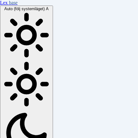
Lex
base
Auto (följ systemläget)
A