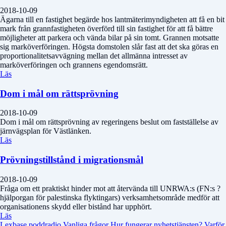
2018-10-09
Ägarna till en fastighet begärde hos lantmäterimyndigheten att få en bit
mark från grannfastigheten överförd till sin fastighet för att få bättre
möjligheter att parkera och vända bilar på sin tomt. Grannen motsatte
sig marköverföringen. Högsta domstolen slår fast att det ska göras en
proportionalitetsavvägning mellan det allmänna intresset av
marköverföringen och grannens egendomsrätt.
Läs
Dom i mål om rättsprövning
2018-10-09
Dom i mål om rättsprövning av regeringens beslut om fastställelse av
järnvägsplan för Västlänken.
Läs
Prövningstillstånd i migrationsmål
2018-10-09
Fråga om ett praktiskt hinder mot att återvända till UNRWA:s (FN:s ?
hjälporgan för palestinska flyktingars) verksamhetsområde medför att
organisationens skydd eller bistånd har upphört.
Läs
Lexbase poddradio
Vanliga frågor
Hur fungerar nyhetstjänsten?
Varför