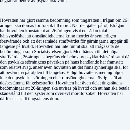
begränsat behov av psykiatrisk vård.
Hovrätten har gjort samma bedömning som tingsrätten i frågan om 26-
åringen ska dömas för försök till mord. När det gäller påföljdsfrågan
har hovrätten konstaterat att 26-åringen visat en sådan total
hänsynslöshet att omständigheterna kring mordet är synnerligen
försvårande och att det samlade straffvärdet för gärningarna uppgår till
fängelse på livstid. Hovrätten har inte funnit skäl att ifrågasätta de
bedömningar som Socialstyrelsen gjort. Med hänsyn till det höga
straffvärdet, 26-åringens begränsade behov av psykiatrisk vård samt då
den psykiska störningens påverkan på hans handlande har framstått
som relativt svag, anser även hovrätten att det finns synnerliga skäl för
att bestämma påföljden till fängelse. Enligt hovrättens mening utgör
inte den psykiska störningen eller omständigheterna i övrigt skäl att
tidsbestämma fängelsestraffet. Hovrätten har även delat tingsrättens
bedömningar att 26-åringen ska utvisas på livstid och att han ska betala
skadestånd till den syster som överlevt mordförsöket. Hovrätten har
därför fastställt tingsrättens dom.