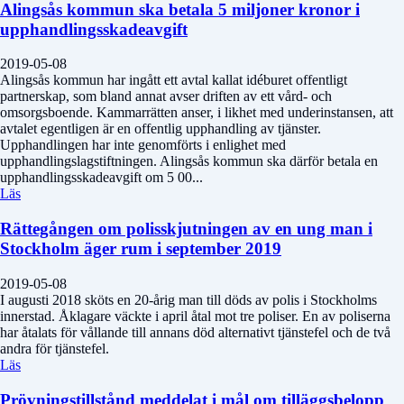
Alingsås kommun ska betala 5 miljoner kronor i
upphandlingsskadeavgift
2019-05-08
Alingsås kommun har ingått ett avtal kallat idéburet offentligt
partnerskap, som bland annat avser driften av ett vård- och
omsorgsboende. Kammarrätten anser, i likhet med underinstansen, att
avtalet egentligen är en offentlig upphandling av tjänster.
Upphandlingen har inte genomförts i enlighet med
upphandlingslagstiftningen. Alingsås kommun ska därför betala en
upphandlingsskadeavgift om 5 00...
Läs
Rättegången om polisskjutningen av en ung man i
Stockholm äger rum i september 2019
2019-05-08
I augusti 2018 sköts en 20-årig man till döds av polis i Stockholms
innerstad. Åklagare väckte i april åtal mot tre poliser. En av poliserna
har åtalats för vållande till annans död alternativt tjänstefel och de två
andra för tjänstefel.
Läs
Prövningstillstånd meddelat i mål om tilläggsbelopp