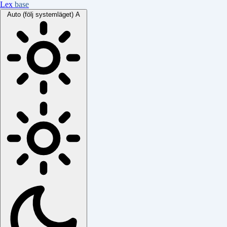
Lex
base
Auto (följ systemläget)
A