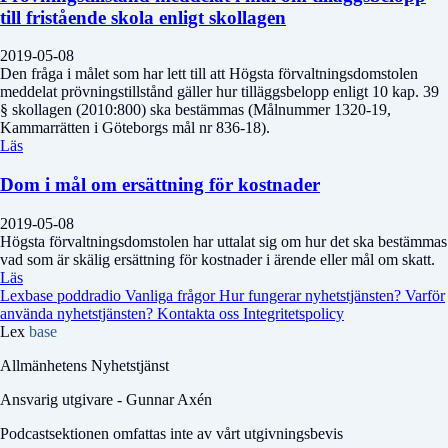
till fristående skola enligt skollagen
2019-05-08
Den fråga i målet som har lett till att Högsta förvaltningsdomstolen
meddelat prövningstillstånd gäller hur tilläggsbelopp enligt 10 kap. 39
§ skollagen (2010:800) ska bestämmas (Målnummer 1320-19,
Kammarrätten i Göteborgs mål nr 836-18).
Läs
Dom i mål om ersättning för kostnader
2019-05-08
Högsta förvaltningsdomstolen har uttalat sig om hur det ska bestämmas
vad som är skälig ersättning för kostnader i ärende eller mål om skatt.
Läs
Lexbase poddradio
Vanliga frågor
Hur fungerar nyhetstjänsten?
Varför
använda nyhetstjänsten?
Kontakta oss
Integritetspolicy
Lex
base
Allmänhetens Nyhetstjänst
Ansvarig utgivare - Gunnar Axén
Podcastsektionen omfattas inte av vårt utgivningsbevis