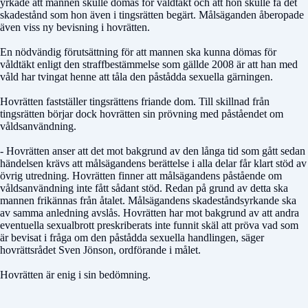
yrkade att mannen skulle dömas för våldtäkt och att hon skulle få det
skadestånd som hon även i tingsrätten begärt. Målsäganden åberopade
även viss ny bevisning i hovrätten.
En nödvändig förutsättning för att mannen ska kunna dömas för
våldtäkt enligt den straffbestämmelse som gällde 2008 är att han med
våld har tvingat henne att tåla den påstådda sexuella gärningen.
Hovrätten fastställer tingsrättens friande dom. Till skillnad från
tingsrätten börjar dock hovrätten sin prövning med påståendet om
våldsanvändning.
- Hovrätten anser att det mot bakgrund av den långa tid som gått sedan
händelsen krävs att målsägandens berättelse i alla delar får klart stöd av
övrig utredning. Hovrätten finner att målsägandens påstående om
våldsanvändning inte fått sådant stöd. Redan på grund av detta ska
mannen frikännas från åtalet. Målsägandens skadeståndsyrkande ska
av samma anledning avslås. Hovrätten har mot bakgrund av att andra
eventuella sexualbrott preskriberats inte funnit skäl att pröva vad som
är bevisat i fråga om den påstådda sexuella handlingen, säger
hovrättsrådet Sven Jönson, ordförande i målet.
Hovrätten är enig i sin bedömning.