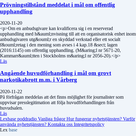
Prövningstillstånd meddelat i mål om offentlig
upphandling
2020-11-20
<p>Om en anbudsgivare kan kvalificera sig i en reserverad
upphandling med h&auml;nvisning till att en organisatorisk enhet inom
anbudsgivaren utg&ouml;r en skyddad verkstad eller ett socialt
f&ouml;retag i den mening som avses i 4 kap.18 &sect; lagen
(2016:1145) om offentlig upphandling. (M&aring;l nr 5671-20,
Kammarr&auml;tten i Stockholms m&aring;l nr 2056-20).</p>
Läs
Angående huvudförhandling i mål om grovt
narkotikabrott m.m. i Vårberg
2020-11-22
På förfrågan meddelas att det finns möjlighet för journalister som
uppvisar presslegitimation att följa huvudförhandlingen från
huvudsalen.
Läs
Lexbase poddradio
Vanliga frågor
Hur fungerar nyhetstjänsten?
Varför
använda nyhetstjänsten?
Kontakta oss
Integritetspolicy
Lex
base