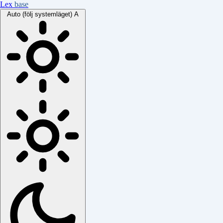
Lex
base
Auto (följ systemläget)
A