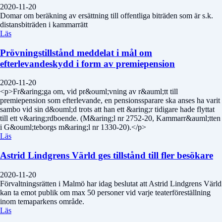
2020-11-20
Domar om beräkning av ersättning till offentliga biträden som är s.k.
distansbiträden i kammarrätt
Läs
Prövningstillstånd meddelat i mål om
efterlevandeskydd i form av premiepension
2020-11-20
<p>Fr&aring;ga om, vid pr&ouml;vning av r&auml;tt till
premiepension som efterlevande, en pensionssparare ska anses ha varit
sambo vid sin d&ouml;d trots att han ett &aring;r tidigare hade flyttat
till ett v&aring;rdboende. (M&aring;l nr 2752-20, Kammarr&auml;tten
i G&ouml;teborgs m&aring;l nr 1330-20).</p>
Läs
Astrid Lindgrens Värld ges tillstånd till fler besökare
2020-11-20
Förvaltningsrätten i Malmö har idag beslutat att Astrid Lindgrens Värld
kan ta emot publik om max 50 personer vid varje teaterföreställning
inom temaparkens område.
Läs