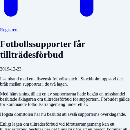
Registrera
Fotbollssupporter får
tillträdesförbud
2019-12-23
I samband med en allsvensk fotbollsmatch i Stockholm uppstod det
bråk mellan supportrar i de två lagen.
Med hänvisning till att en av supportrarna hade begått en misshandel
beslutade åklagaren om tillträdesförbud för supportern. Förbudet gällde
för kommande fotbollsarrangemang under ett år.
Högsta domstolen har nu beslutat att avslå supporterns överklagande.
Enligt lagen om tillträdesförbud vid idrottsarrangemang kan ett
tillträdesförbud beslutas när det finns risk för att en person kommer att