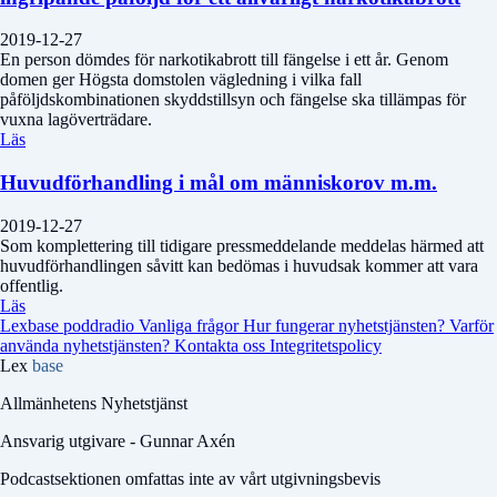
2019-12-27
En person dömdes för narkotikabrott till fängelse i ett år. Genom
domen ger Högsta domstolen vägledning i vilka fall
påföljdskombinationen skyddstillsyn och fängelse ska tillämpas för
vuxna lagöverträdare.
Läs
Huvudförhandling i mål om människorov m.m.
2019-12-27
Som komplettering till tidigare pressmeddelande meddelas härmed att
huvudförhandlingen såvitt kan bedömas i huvudsak kommer att vara
offentlig.
Läs
Lexbase poddradio
Vanliga frågor
Hur fungerar nyhetstjänsten?
Varför
använda nyhetstjänsten?
Kontakta oss
Integritetspolicy
Lex
base
Allmänhetens Nyhetstjänst
Ansvarig utgivare - Gunnar Axén
Podcastsektionen omfattas inte av vårt utgivningsbevis