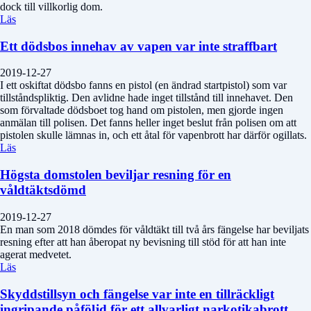
dock till villkorlig dom.
Läs
Ett dödsbos innehav av vapen var inte straffbart
2019-12-27
I ett oskiftat dödsbo fanns en pistol (en ändrad startpistol) som var
tillståndspliktig. Den avlidne hade inget tillstånd till innehavet. Den
som förvaltade dödsboet tog hand om pistolen, men gjorde ingen
anmälan till polisen. Det fanns heller inget beslut från polisen om att
pistolen skulle lämnas in, och ett åtal för vapenbrott har därför ogillats.
Läs
Högsta domstolen beviljar resning för en
våldtäktsdömd
2019-12-27
En man som 2018 dömdes för våldtäkt till två års fängelse har beviljats
resning efter att han åberopat ny bevisning till stöd för att han inte
agerat medvetet.
Läs
Skyddstillsyn och fängelse var inte en tillräckligt
ingripande påföljd för ett allvarligt narkotikabrott