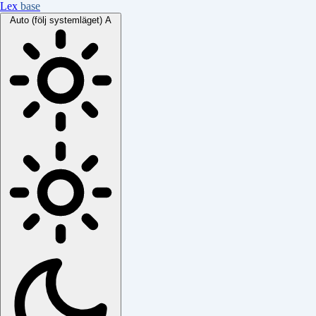
Lex
base
Auto (följ systemläget)
A