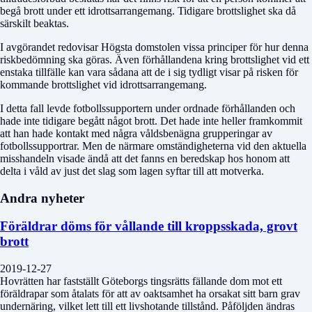
begå brott under ett idrottsarrangemang. Tidigare brottslighet ska då
särskilt beaktas.
I avgörandet redovisar Högsta domstolen vissa principer för hur denna
riskbedömning ska göras. Även förhållandena kring brottslighet vid ett
enstaka tillfälle kan vara sådana att de i sig tydligt visar på risken för
kommande brottslighet vid idrottsarrangemang.
I detta fall levde fotbollssupportern under ordnade förhållanden och
hade inte tidigare begått något brott. Det hade inte heller framkommit
att han hade kontakt med några våldsbenägna grupperingar av
fotbollssupportrar. Men de närmare omständigheterna vid den aktuella
misshandeln visade ändå att det fanns en beredskap hos honom att
delta i våld av just det slag som lagen syftar till att motverka.
Andra nyheter
Föräldrar döms för vållande till kroppsskada, grovt
brott
2019-12-27
Hovrätten har fastställt Göteborgs tingsrätts fällande dom mot ett
föräldrapar som åtalats för att av oaktsamhet ha orsakat sitt barn grav
undernäring, vilket lett till ett livshotande tillstånd. Påföljden ändras