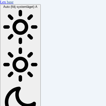
Lex
base
Auto (följ systemläget)
A