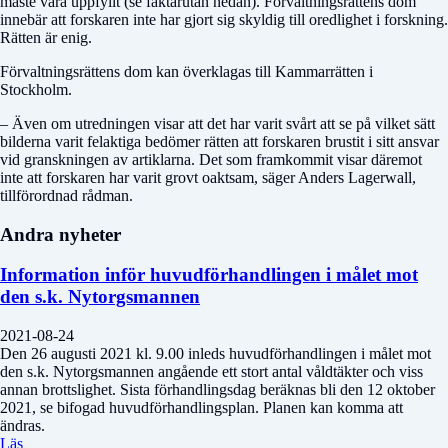
måste vara uppfyllt (se faktarutan nedan). Förvaltningsrättens dom
innebär att forskaren inte har gjort sig skyldig till oredlighet i forskning.
Rätten är enig.
Förvaltningsrättens dom kan överklagas till Kammarrätten i
Stockholm.
– Även om utredningen visar att det har varit svårt att se på vilket sätt
bilderna varit felaktiga bedömer rätten att forskaren brustit i sitt ansvar
vid granskningen av artiklarna. Det som framkommit visar däremot
inte att forskaren har varit grovt oaktsam, säger Anders Lagerwall,
tillförordnad rådman.
Andra nyheter
Information inför huvudförhandlingen i målet mot
den s.k. Nytorgsmannen
2021-08-24
Den 26 augusti 2021 kl. 9.00 inleds huvudförhandlingen i målet mot
den s.k. Nytorgsmannen angående ett stort antal våldtäkter och viss
annan brottslighet. Sista förhandlingsdag beräknas bli den 12 oktober
2021, se bifogad huvudförhandlingsplan. Planen kan komma att
ändras.
Läs