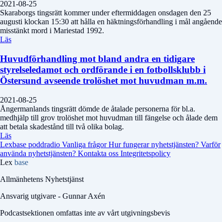
2021-08-25
Skaraborgs tingsrätt kommer under eftermiddagen onsdagen den 25
augusti klockan 15:30 att hålla en häktningsförhandling i mål angående
misstänkt mord i Mariestad 1992.
Läs
Huvudförhandling mot bland andra en tidigare
styrelseledamot och ordförande i en fotbollsklubb i
Östersund avseende trolöshet mot huvudman m.m.
2021-08-25
Ångermanlands tingsrätt dömde de åtalade personerna för bl.a.
medhjälp till grov trolöshet mot huvudman till fängelse och ålade dem
att betala skadestånd till två olika bolag.
Läs
Lexbase poddradio
Vanliga frågor
Hur fungerar nyhetstjänsten?
Varför
använda nyhetstjänsten?
Kontakta oss
Integritetspolicy
Lex
base
Allmänhetens Nyhetstjänst
Ansvarig utgivare - Gunnar Axén
Podcastsektionen omfattas inte av vårt utgivningsbevis