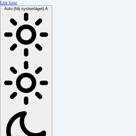
Lex
base
Auto (följ systemläget)
A