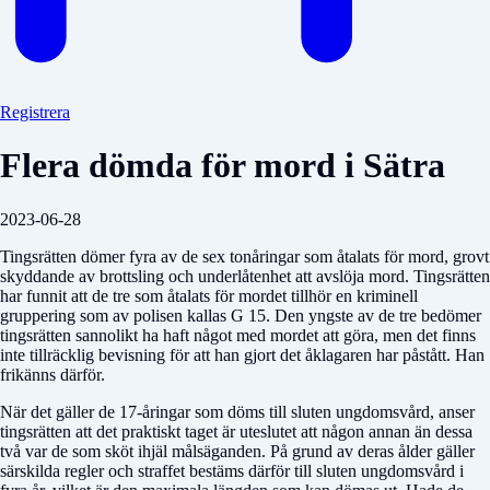
Registrera
Flera dömda för mord i Sätra
2023-06-28
Tingsrätten dömer fyra av de sex tonåringar som åtalats för mord, grovt
skyddande av brottsling och underlåtenhet att avslöja mord. Tingsrätten
har funnit att de tre som åtalats för mordet tillhör en kriminell
gruppering som av polisen kallas G 15. Den yngste av de tre bedömer
tingsrätten sannolikt ha haft något med mordet att göra, men det finns
inte tillräcklig bevisning för att han gjort det åklagaren har påstått. Han
frikänns därför.
När det gäller de 17-åringar som döms till sluten ungdomsvård, anser
tingsrätten att det praktiskt taget är uteslutet att någon annan än dessa
två var de som sköt ihjäl målsäganden. På grund av deras ålder gäller
särskilda regler och straffet bestäms därför till sluten ungdomsvård i