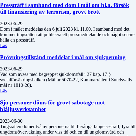
Pressträff i samband med dom i mål om bl.a. försök
till finansiering av terrorism, grovt brott
2023-06-29
Dom i målet meddelas den 6 juli 2023 kl. 11.00. I samband med det
kommer tingsrätten att publicera ett pressmeddelande och något senare
hålla en pressträff.
Läs
Prövningstillstånd meddelat i mål om sjukpenning
2023-06-29
Vad som avses med begreppet sjukdomsfall i 27 kap. 17 §
socialförsäkringsbalken (Mål nr 5070-22, Kammarrätten i Sundsvalls
mål nr 1810-20).
Läs
Sju personer döms för grovt sabotage mot
blåljusverksamhet
2023-06-30
Tingsrätten dömer två av personerna till fleråriga fängelsestraff, fyra till
ungdomsövervakning under viss tid och en till ungdomsvård och