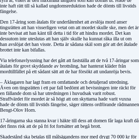
fyra år, vilket är den maximala längden som kan dömas ut. Hade de
inte haft rätt till så kallad ungdomsreduktion hade de dömts till livstids
fängelse.
Den 17-åring som åtalats för underlåtenhet att avslöja mord anser
tingsrätten att han visserligen vetat om att mordet skulle ske, men det är
inte bevisat att han känt till detta i tid för att hindra mordet. Det kan
dessutom inte uteslutas att han själv skulle ha kunnat råka illa ut om
han avslöjat det han visste. Detta är sådana skäl som gör att det åtalade
brottet inte kan bifallas.
Via telefonavlyssning har det gått att fastställa att de två 17-åringar som
åtalats för grovt skyddande av brottsling, har hanterat kläder från
mordtillfället på ett sådant sätt att de har försökt att undanröja bevis.
– Åklagaren har lagt fram en omfattande och detaljerad utredning.
Även om tingsrätten i ett par fall bedömt att bevisningen inte räckt för
en fällande dom så har utredningen i huvudsak varit robust.
Straffvärdet för mordet är så högt att om skyttarna hade varit vuxna
hade de dömts till livstids fängelse, säger rättens ordförande rådmannen
Bengt-Olov Horn.
17-åringarna ska stanna kvar i häkte till dess att domen får laga kraft då
det finns risk att de på fri fot fortsätter att begå brott.
Skadestånd ska betalas till målsägandens mor med drygt 70 000 kr för