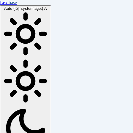
Lex
base
Auto (följ systemläget)
A