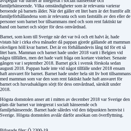
avspeglar var barnet är integrerat i socialt hänseende och
familjehänseende. Vilka omständigheter som är relevanta varierar
beroende på barnets ålder. När det gäller ett litet barn är det framför allt
familjeförhållandena som är relevanta och som fastställs av den eller de
personer som barnet bor tillsammans med och som rent faktiskt tar
hand om barnet och sörjer för dess omvårdnad.
Barnet, som kom till Sverige när det var två och ett halvt år, hade
vistats här i cirka elva månader då pappan gjorde gällande att mamman
olovligen höll kvar barnet. Det är en förhållandevis lång tid för ett så
litet barn. Mamman och barnet hade under 2018 varit i Belgien vid
några tillfällen, men det hade varit fråga om kortare vistelser. Senaste
gången var i september 2018. Barnet gick i svensk förskola sedan
augusti 2018. Pappan hade inte vid något tillfälle under 2018 ensam
haft ansvaret för barnet. Barnet hade under hela sitt liv bott tillsammans
med mamman som var den som rent faktiskt hade haft ansvaret för
barnet och huvudsakligen sörjt för dess omvårdnad, särskilt under
2018.
Högsta domstolen anser att i mitten av december 2018 var Sverige den
plats där barnet var integrerat i socialt hänseende och
familjehänseende. Barnet hade således vid den tidpunkten hemvist i
Sverige. Högsta domstolen avslår därför ansökan om överflyttning.
Bifogade filer: Ö 2300-19