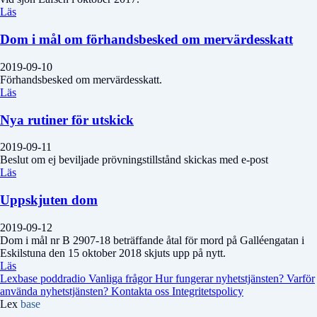
Läs
Dom i mål om förhandsbesked om mervärdesskatt
2019-09-10
Förhandsbesked om mervärdesskatt.
Läs
Nya rutiner för utskick
2019-09-11
Beslut om ej beviljade prövningstillstånd skickas med e-post
Läs
Uppskjuten dom
2019-09-12
Dom i mål nr B 2907-18 beträffande åtal för mord på Galléengatan i
Eskilstuna den 15 oktober 2018 skjuts upp på nytt.
Läs
Lexbase poddradio
Vanliga frågor
Hur fungerar nyhetstjänsten?
Varför
använda nyhetstjänsten?
Kontakta oss
Integritetspolicy
Lex
base