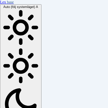
Lex
base
Auto (följ systemläget)
A