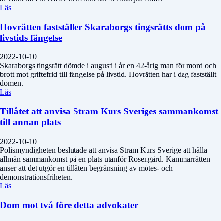
Läs
Hovrätten fastställer Skaraborgs tingsrätts dom på
livstids fängelse
2022-10-10
Skaraborgs tingsrätt dömde i augusti i år en 42-årig man för mord och
brott mot griftefrid till fängelse på livstid. Hovrätten har i dag fastställt
domen.
Läs
Tillåtet att anvisa Stram Kurs Sveriges sammankomst
till annan plats
2022-10-10
Polismyndigheten beslutade att anvisa Stram Kurs Sverige att hålla
allmän sammankomst på en plats utanför Rosengård. Kammarrätten
anser att det utgör en tillåten begränsning av mötes- och
demonstrationsfriheten.
Läs
Dom mot två före detta advokater