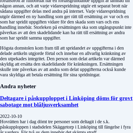
förtalsbrott är fullbordat när en förtalsgrundande uppgift är lämnad till
någon annan, och att varje vidarespridning utgör ett separat brott när
sådana uppgifter delas med andra på internet. Varje vidarespridning
utgör därmed en ny handling som ger rätt till ersättning av var och en
som har spridit uppgiften vidare för den skada som vars och ens
handling innebär. Storleken på ersättningen ska som utgångspunkt inte
påverkas av att den skadelidande kan ha rätt till ersättning av andra
som har spridit samma uppgifter.
Högsta domstolen kom fram till att spridandet av uppgifterna i den
delade artikeln utgjorde förtal och innebar en allvarlig kränkning av
den utpekades integritet. Den person som delat artikeln var därmed
skyldig att ersätta den skadelidande för kränkningen. Ersättningen
skulle inte påverkas av att andra som delat uppgifterna också kunde
vara skyldiga att betala ersättning för sina spridningar.
Andra nyheter
Deltagare i påskupploppet i Linköping döms för grovt
sabotage mot blåljusverksamhet
2022-10-10
Hovrätten har i dag dömt tre personer som deltagit i de s.k.
påskupploppen i stadsdelen Skäggetorp i Linköping till fängelse i fyra
år vardera. För två av dem innebär det skärpta straff.