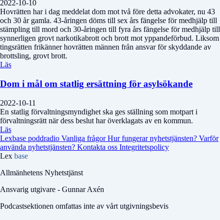
2022-10-10
Hovrätten har i dag meddelat dom mot två före detta advokater, nu 43
och 30 år gamla. 43-åringen döms till sex års fängelse för medhjälp till
stämpling till mord och 30-åringen till fyra års fängelse för medhjälp till
synnerligen grovt narkotikabrott och brott mot yppandeförbud. Liksom
tingsrätten frikänner hovrätten männen från ansvar för skyddande av
brottsling, grovt brott.
Läs
Dom i mål om statlig ersättning för asylsökande
2022-10-11
En statlig förvaltningsmyndighet ska ges ställning som motpart i
förvaltningsrätt när dess beslut har överklagats av en kommun.
Läs
Lexbase poddradio
Vanliga frågor
Hur fungerar nyhetstjänsten?
Varför
använda nyhetstjänsten?
Kontakta oss
Integritetspolicy
Lex
base
Allmänhetens Nyhetstjänst
Ansvarig utgivare - Gunnar Axén
Podcastsektionen omfattas inte av vårt utgivningsbevis