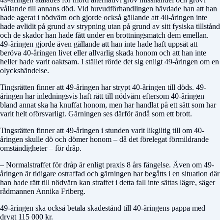
vållande till annans död. Vid huvudförhandlingen hävdade han att han
hade agerat i nödvärn och gjorde också gällande att 40-åringen inte
hade avlidit på grund av strypning utan på grund av sitt fysiska tillstånd
och de skador han hade fått under en brottningsmatch dem emellan.
49-åringen gjorde även gällande att han inte hade haft uppsåt att
beröva 40-åringen livet eller allvarlig skada honom och att han inte
heller hade varit oaktsam. I stället rörde det sig enligt 49-åringen om en
olyckshändelse.
Tingsrätten finner att 49-åringen har strypt 40-åringen till döds. 49-
åringen har inledningsvis haft rätt till nödvärn eftersom 40-åringen
bland annat ska ha knuffat honom, men har handlat på ett sätt som har
varit helt oförsvarligt. Gärningen ses därför ändå som ett brott.
Tingsrätten finner att 49-åringen i stunden varit likgiltig till om 40-
åringen skulle dö och dömer honom – då det förelegat förmildrande
omständigheter – för dråp.
– Normalstraffet för dråp är enligt praxis 8 års fängelse. Även om 49-
åringen är tidigare ostraffad och gärningen har begåtts i en situation där
han hade rätt till nödvärn kan straffet i detta fall inte sättas lägre, säger
rådmannen Annika Friberg.
49-åringen ska också betala skadestånd till 40-åringens pappa med
drygt 115 000 kr.