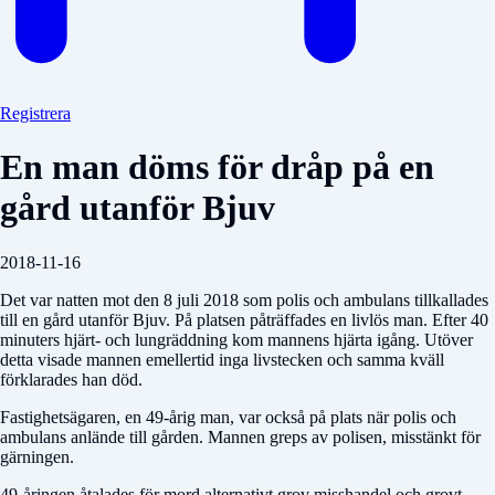
Registrera
En man döms för dråp på en
gård utanför Bjuv
2018-11-16
Det var natten mot den 8 juli 2018 som polis och ambulans tillkallades
till en gård utanför Bjuv. På platsen påträffades en livlös man. Efter 40
minuters hjärt- och lungräddning kom mannens hjärta igång. Utöver
detta visade mannen emellertid inga livstecken och samma kväll
förklarades han död.
Fastighetsägaren, en 49-årig man, var också på plats när polis och
ambulans anlände till gården. Mannen greps av polisen, misstänkt för
gärningen.
49-åringen åtalades för mord alternativt grov misshandel och grovt