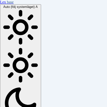
Lex
base
Auto (följ systemläget)
A