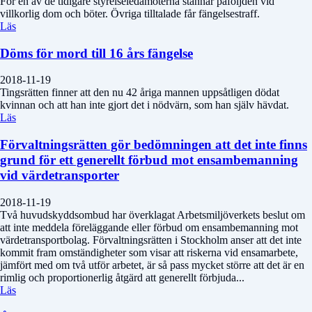
För en av de tidigare styrelseledamöterna stannar påföljden vid
villkorlig dom och böter. Övriga tilltalade får fängelsestraff.
Läs
Döms för mord till 16 års fängelse
2018-11-19
Tingsrätten finner att den nu 42 åriga mannen uppsåtligen dödat
kvinnan och att han inte gjort det i nödvärn, som han själv hävdat.
Läs
Förvaltningsrätten gör bedömningen att det inte finns
grund för ett generellt förbud mot ensambemanning
vid värdetransporter
2018-11-19
Två huvudskyddsombud har överklagat Arbetsmiljöverkets beslut om
att inte meddela föreläggande eller förbud om ensambemanning mot
värdetransportbolag. Förvaltningsrätten i Stockholm anser att det inte
kommit fram omständigheter som visar att riskerna vid ensamarbete,
jämfört med om två utför arbetet, är så pass mycket större att det är en
rimlig och proportionerlig åtgärd att generellt förbjuda...
Läs