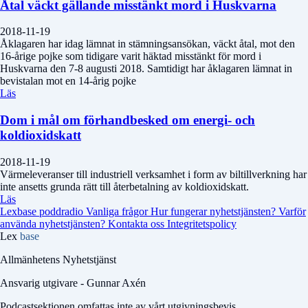
Åtal väckt gällande misstänkt mord i Huskvarna
2018-11-19
Åklagaren har idag lämnat in stämningsansökan, väckt åtal, mot den
16-årige pojke som tidigare varit häktad misstänkt för mord i
Huskvarna den 7-8 augusti 2018. Samtidigt har åklagaren lämnat in
bevistalan mot en 14-årig pojke
Läs
Dom i mål om förhandbesked om energi- och
koldioxidskatt
2018-11-19
Värmeleveranser till industriell verksamhet i form av biltillverkning har
inte ansetts grunda rätt till återbetalning av koldioxidskatt.
Läs
Lexbase poddradio
Vanliga frågor
Hur fungerar nyhetstjänsten?
Varför
använda nyhetstjänsten?
Kontakta oss
Integritetspolicy
Lex
base
Allmänhetens Nyhetstjänst
Ansvarig utgivare - Gunnar Axén
Podcastsektionen omfattas inte av vårt utgivningsbevis