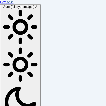
Lex
base
Auto (följ systemläget)
A