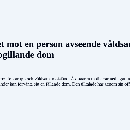
let mot en person avseende vålds
ogillande dom
s mot folkgrupp och våldsamt motstånd. Åklagaren motiverar nedläggningen
nder kan förvänta sig en fällande dom. Den tilltalade har genom sin off