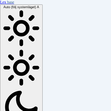
Lex
base
Auto (följ systemläget)
A