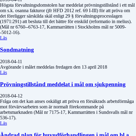
Högsta förvaltningsdomstolen har meddelat prövningstillstånd i ett mål
om s.k. osanna fakturor (jfr HFD 2012 ref. 69 I-III) för att pröva om
det föreligger särskilda skäl enligt 29 § förvaltningsprocesslagen
(1971:291) att besluta till det bättre för enskild (reformatio in melius).
(Mål nr 6760--6763-17, Kammarrätten i Stockholms mål nr 5009-
-5012-16).
Läs
Sondmatning
2018-04-11
Avgörande i målet meddelas fredagen den 13 april 2018
Läs
Prövningstillstånd meddelat i mål om sjukpenning
2018-04-12
Fråga om det kan anses oskäligt att pröva en försäkrads arbetsförmåga
mot förvärvsarbeten som är normalt förekommande på
arbetsmarknaden (Mål nr 7175-17, Kammarrätten i Sundsvalls mål nr
536-17).
Läs
Ändrad plan för huvudförhandlingen i mål om bl.a.