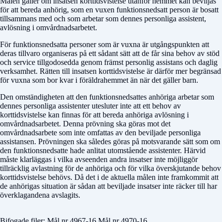
Målen gäller om insatsen korttidsvistelse utanför hemmet kan beviljas
för att bereda anhörig, som en vuxen funktionsnedsatt person är bosatt
tillsammans med och som arbetar som dennes personliga assistent,
avlösning i omvårdnadsarbetet.
För funktionsnedsatta personer som är vuxna är utgångspunkten att
deras tillvaro organiseras på ett sådant sätt att de får sina behov av stöd
och service tillgodosedda genom främst personlig assistans och daglig
verksamhet. Rätten till insatsen korttidsvistelse är därför mer begränsad
för vuxna som bor kvar i föräldrahemmet än när det gäller barn.
Den omständigheten att den funktionsnedsattes anhöriga arbetar som
dennes personliga assistenter utesluter inte att ett behov av
korttidsvistelse kan finnas för att bereda anhöriga avlösning i
omvårdnadsarbetet. Denna prövning ska göras mot det
omvårdnadsarbete som inte omfattas av den beviljade personliga
assistansen. Prövningen ska således göras på motsvarande sätt som om
den funktionsnedsatte hade anlitat utomstående assistenter. Härvid
måste klarläggas i vilka avseenden andra insatser inte möjliggör
tillräcklig avlastning för de anhöriga och för vilka överskjutande behov
korttidsvistelse behövs. Då det i de aktuella målen inte framkommit att
de anhörigas situation är sådan att beviljade insatser inte räcker till har
överklagandena avslagits.
Bifogade filer: Mål nr 4967-16 Mål nr 4970-16