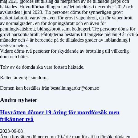
maj 2021 gjordes ett tillslag då merparten av de tilltalade greps och
häktades. Huvudförhandlingen i målet inleddes i december 2022 och
avslutades i juni 2023. Tio personer döms för synnerligen grovt
narkotikabrott, varav en även för grovt vapenbrott, en för vapenbrott
av normalgraden, en för dopningsbrott och en även för
penningtvättsbrott, bidragsbrott samt bedrägeri. Tre personer döms för
grovt narkotikabrott. Påföljderna bestäms till fängelse mellan 9 år och 6
månader och 4 år beroende på de tilltalades grader av inblandning i
verksamheten.
Vidare döms två personer för skyddande av brottsling till villkorlig
dom och böter.
Tolv av de dömda ska vara fortsatt häktade.
Rätten är enig i sin dom.
Domen kan beställas från bestallningartkr@dom.se
Andra nyheter
Hovrätten dömer 19-åring för mordförsök men
frikänner två
2023-09-08
Även hovrätten dömer en nu 19-årig man för att ha försökt döda en