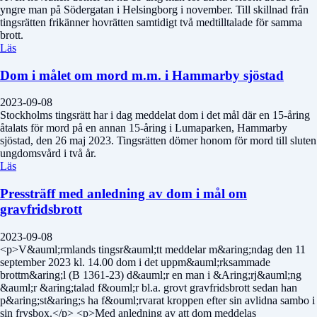
yngre man på Södergatan i Helsingborg i november. Till skillnad från
tingsrätten frikänner hovrätten samtidigt två medtilltalade för samma
brott.
Läs
Dom i målet om mord m.m. i Hammarby sjöstad
2023-09-08
Stockholms tingsrätt har i dag meddelat dom i det mål där en 15-åring
åtalats för mord på en annan 15-åring i Lumaparken, Hammarby
sjöstad, den 26 maj 2023. Tingsrätten dömer honom för mord till sluten
ungdomsvård i två år.
Läs
Pressträff med anledning av dom i mål om
gravfridsbrott
2023-09-08
<p>V&auml;rmlands tingsr&auml;tt meddelar m&aring;ndag den 11
september 2023 kl. 14.00 dom i det uppm&auml;rksammade
brottm&aring;l (B 1361-23) d&auml;r en man i &Aring;rj&auml;ng
&auml;r &aring;talad f&ouml;r bl.a. grovt gravfridsbrott sedan han
p&aring;st&aring;s ha f&ouml;rvarat kroppen efter sin avlidna sambo i
sin frysbox.</p> <p>Med anledning av att dom meddelas