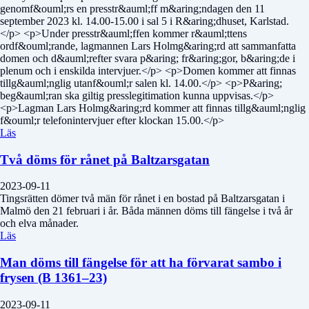
genomf&ouml;rs en presstr&auml;ff m&aring;ndagen den 11
september 2023 kl. 14.00-15.00 i sal 5 i R&aring;dhuset, Karlstad.
</p> <p>Under presstr&auml;ffen kommer r&auml;ttens
ordf&ouml;rande, lagmannen Lars Holmg&aring;rd att sammanfatta
domen och d&auml;refter svara p&aring; fr&aring;gor, b&aring;de i
plenum och i enskilda intervjuer.</p> <p>Domen kommer att finnas
tillg&auml;nglig utanf&ouml;r salen kl. 14.00.</p> <p>P&aring;
beg&auml;ran ska giltig presslegitimation kunna uppvisas.</p>
<p>Lagman Lars Holmg&aring;rd kommer att finnas tillg&auml;nglig
f&ouml;r telefonintervjuer efter klockan 15.00.</p>
Läs
Två döms för rånet på Baltzarsgatan
2023-09-11
Tingsrätten dömer två män för rånet i en bostad på Baltzarsgatan i
Malmö den 21 februari i år. Båda männen döms till fängelse i två år
och elva månader.
Läs
Man döms till fängelse för att ha förvarat sambo i
frysen (B 1361–23)
2023-09-11