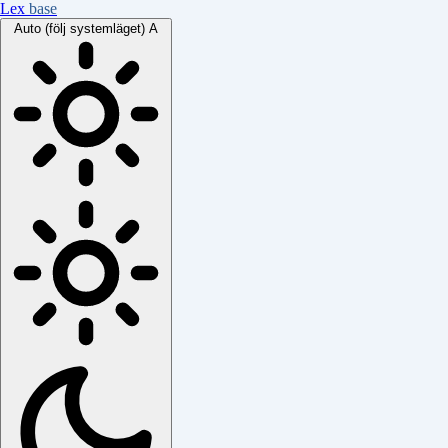
Lex
base
Auto (följ systemläget)
A