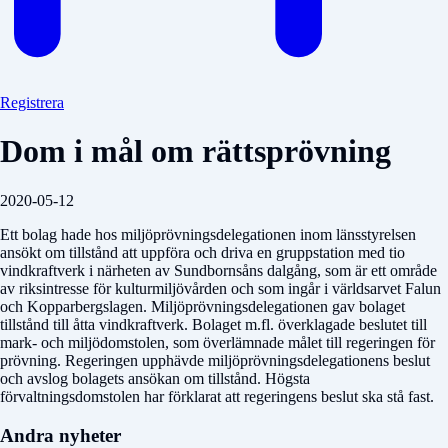
Registrera
Dom i mål om rättsprövning
2020-05-12
Ett bolag hade hos miljöprövningsdelegationen inom länsstyrelsen
ansökt om tillstånd att uppföra och driva en gruppstation med tio
vindkraftverk i närheten av Sundbornsåns dalgång, som är ett område
av riksintresse för kulturmiljövården och som ingår i världsarvet Falun
och Kopparbergslagen. Miljöprövningsdelegationen gav bolaget
tillstånd till åtta vindkraftverk. Bolaget m.fl. överklagade beslutet till
mark- och miljödomstolen, som överlämnade målet till regeringen för
prövning. Regeringen upphävde miljöprövningsdelegationens beslut
och avslog bolagets ansökan om tillstånd. Högsta
förvaltningsdomstolen har förklarat att regeringens beslut ska stå fast.
Andra nyheter