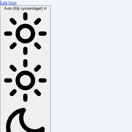
Lex
base
Auto (följ systemläget)
A