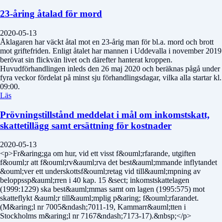
23-åring åtalad för mord
2020-05-13
Åklagaren har väckt åtal mot en 23-årig man för bl.a. mord och brott
mot griftefriden. Enligt åtalet har mannen i Uddevalla i november 2019
berövat sin flickvän livet och därefter hanterat kroppen.
Huvudförhandlingen inleds den 26 maj 2020 och beräknas pågå under
fyra veckor fördelat på minst sju förhandlingsdagar, vilka alla startar kl.
09:00.
Läs
Prövningstillstånd meddelat i mål om inkomstskatt,
skattetillägg samt ersättning för kostnader
2020-05-13
<p>Fr&aring;ga om hur, vid ett visst f&ouml;rfarande, utgiften
f&ouml;r att f&ouml;rv&auml;rva det best&auml;mmande inflytandet
&ouml;ver ett underskottsf&ouml;retag vid till&auml;mpning av
beloppssp&auml;rren i 40 kap. 15 &sect; inkomstskattelagen
(1999:1229) ska best&auml;mmas samt om lagen (1995:575) mot
skatteflykt &auml;r till&auml;mplig p&aring; f&ouml;rfarandet.
(M&aring;l nr 7005&ndash;7011-19, Kammarr&auml;tten i
Stockholms m&aring;l nr 7167&ndash;7173-17).&nbsp;</p>