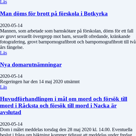
Läs
Man döms för brott på förskola i Botkyrka
2020-05-14
Mannen, som arbetade som barnskötare på förskolan, döms för ett fall
av grovt sexuellt övergrepp mot barn, sexuellt ofredande, kränkande
fotografering, grovt barnpornografibrott och barnpornografibrott till två
års fängelse.
Läs
Nya domarutnämningar
2020-05-14
Regeringen har den 14 maj 2020 utnämnt
Läs
Huvudförhandlingen i mål om mord och försök till
mord i Råcksta och försök till mord i Nacka är
avslutad
2020-05-14
Dom i målet meddelas torsdag den 28 maj 2020 kl. 14.00. Eventuella
beslut i fråga om häktning kommer tidigast att meddelas under fredag