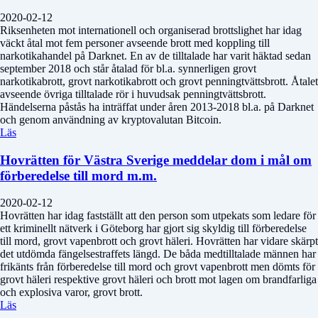
2020-02-12
Riksenheten mot internationell och organiserad brottslighet har idag
väckt åtal mot fem personer avseende brott med koppling till
narkotikahandel på Darknet. En av de tilltalade har varit häktad sedan
september 2018 och står åtalad för bl.a. synnerligen grovt
narkotikabrott, grovt narkotikabrott och grovt penningtvättsbrott. Åtalet
avseende övriga tilltalade rör i huvudsak penningtvättsbrott.
Händelserna påstås ha inträffat under åren 2013-2018 bl.a. på Darknet
och genom användning av kryptovalutan Bitcoin.
Läs
Hovrätten för Västra Sverige meddelar dom i mål om
förberedelse till mord m.m.
2020-02-12
Hovrätten har idag fastställt att den person som utpekats som ledare för
ett kriminellt nätverk i Göteborg har gjort sig skyldig till förberedelse
till mord, grovt vapenbrott och grovt häleri. Hovrätten har vidare skärpt
det utdömda fängelsestraffets längd. De båda medtilltalade männen har
frikänts från förberedelse till mord och grovt vapenbrott men dömts för
grovt häleri respektive grovt häleri och brott mot lagen om brandfarliga
och explosiva varor, grovt brott.
Läs