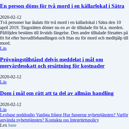
En person döms för två mord i en källarlokal i Sätra
2020-02-12
Två personer har åtalats för två mord i en källarlokal i Sätra den 10
april 2019. Tingsrätten dömer nu en av de tilltalade för bl.a. morden.
Påföljden bestäms till livstids fängelse. Den andre tilltalade försattes på
fri fot efter huvudförhandlingen och frias nu för mord och medhjälp till
mord.
Läs
Prövningstillstånd delvis meddelat i mål om
mervärdesskatt och ersättning för kostnader
2020-02-12
Läs
Dom i mål om rätt att ta del av allmän handling
2020-02-12
Läs
Lexbase poddradio
Vanliga frågor
Hur fungerar nyhetstjänsten?
Varför
använda nyhetstjänsten?
Kontakta oss
Integritetspolicy
Lex
base