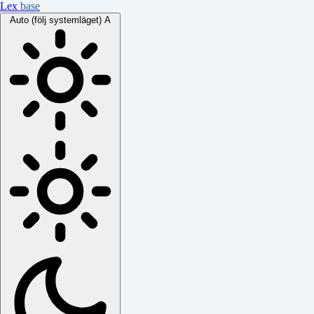
Lex
base
Auto (följ systemläget)
A