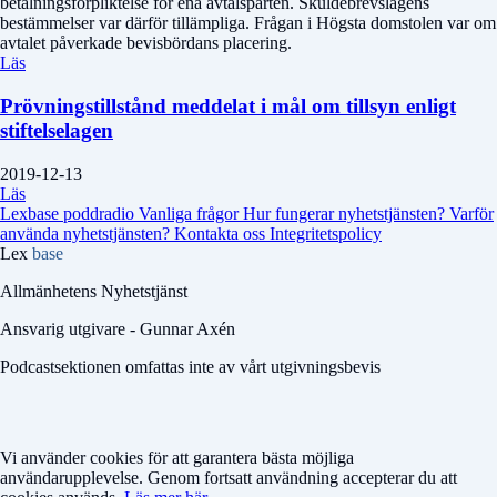
betalningsförpliktelse för ena avtalsparten. Skuldebrevslagens
bestämmelser var därför tillämpliga. Frågan i Högsta domstolen var om
avtalet påverkade bevisbördans placering.
Läs
Prövningstillstånd meddelat i mål om tillsyn enligt
stiftelselagen
2019-12-13
Läs
Lexbase poddradio
Vanliga frågor
Hur fungerar nyhetstjänsten?
Varför
använda nyhetstjänsten?
Kontakta oss
Integritetspolicy
Lex
base
Allmänhetens Nyhetstjänst
Ansvarig utgivare - Gunnar Axén
Podcastsektionen omfattas inte av vårt utgivningsbevis
Vi använder cookies för att garantera bästa möjliga
användarupplevelse. Genom fortsatt användning accepterar du att