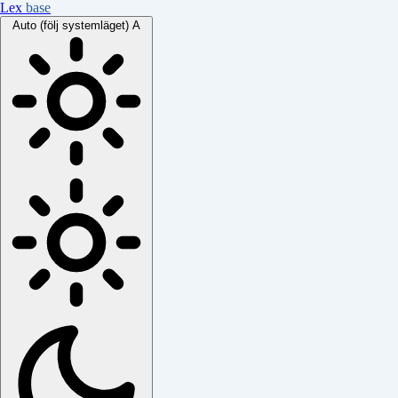
Lex
base
Auto (följ systemläget)
A