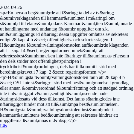
2024-09-26
<p>En person beg&auml;rde att f&aring; ta del av tv&aring;
&ouml;verklaganden till kammarr&auml;tten i m&aring;l om
st&ouml;d till elanv&auml;ndare. Kammarr&auml;tten l&auml;mnade
ut handlingarna med undantag f&ouml;r uppgifter om s.k.
anl&auml;ggnings-id d&aring; dessa uppgifter omfattas av sekretess
enligt 28 kap. 4 b &sect; offentlighets- och sekretesslagen. I
H&ouml;gsta f&ouml;rvaltningsdomstolen anf&ouml;rde klaganden
att 11 kap. 14 &sect; regeringsformen inneb&auml;r att
sekretessbest&auml;mmelsen inte f&aring;r till&auml;mpas eftersom
den dels strider mot offentlighetsprincipen i
tryckfrihetsf&ouml;rordningen, dels har tillkommit i strid med
beredningskravet i 7 kap. 2 &sect; regeringsformen.</p>
<p>H&ouml;gsta f&ouml;rvaltningsdomstolen fann att 28 kap 4 b
&sect; OSL inte st&aring;r i strid med best&auml;mmelse i grundlag
eller annan &ouml;verordnad f&ouml;rfattning och att stadgad ordning
inte i n&aring;got v&auml;sentligt h&auml;nseende hade
&aring;sidosatts vid dess tillkomst. Det fanns s&aring;ledes inte
n&aring;got hinder mot att till&auml;mpa best&auml;mmelsen.
H&ouml;gsta f&ouml;rvaltningsdomstolen inst&auml;mde i
kammarr&auml;ttens bed&ouml;mning att sekretess hindrar att
uppgifterna l&auml;mnas ut.&nbsp;</p>
Läs