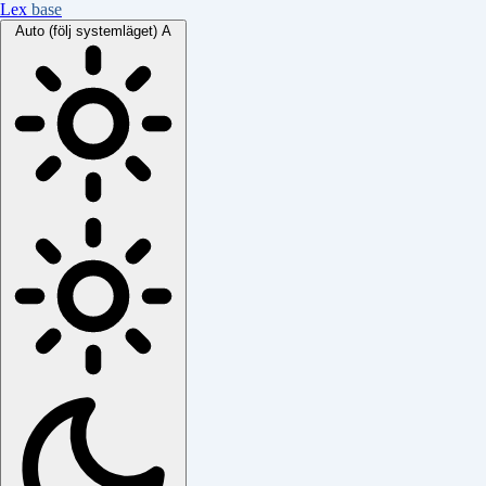
Lex
base
Auto (följ systemläget)
A