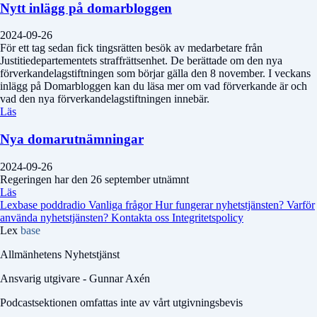
Nytt inlägg på domarbloggen
2024-09-26
För ett tag sedan fick tingsrätten besök av medarbetare från
Justitiedepartementets straffrättsenhet. De berättade om den nya
förverkandelagstiftningen som börjar gälla den 8 november. I veckans
inlägg på Domarbloggen kan du läsa mer om vad förverkande är och
vad den nya förverkandelagstiftningen innebär.
Läs
Nya domarutnämningar
2024-09-26
Regeringen har den 26 september utnämnt
Läs
Lexbase poddradio
Vanliga frågor
Hur fungerar nyhetstjänsten?
Varför
använda nyhetstjänsten?
Kontakta oss
Integritetspolicy
Lex
base
Allmänhetens Nyhetstjänst
Ansvarig utgivare - Gunnar Axén
Podcastsektionen omfattas inte av vårt utgivningsbevis