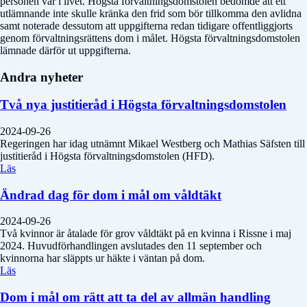
personen var i livet. Högsta förvaltningsdomstolen bedömde att ett
utlämnande inte skulle kränka den frid som bör tillkomma den avlidna
samt noterade dessutom att uppgifterna redan tidigare offentliggjorts
genom förvaltningsrättens dom i målet. Högsta förvaltningsdomstolen
lämnade därför ut uppgifterna.
Andra nyheter
Två nya justitieråd i Högsta förvaltningsdomstolen
2024-09-26
Regeringen har idag utnämnt Mikael Westberg och Mathias Säfsten till
justitieråd i Högsta förvaltningsdomstolen (HFD).
Läs
Ändrad dag för dom i mål om våldtäkt
2024-09-26
Två kvinnor är åtalade för grov våldtäkt på en kvinna i Rissne i maj
2024. Huvudförhandlingen avslutades den 11 september och
kvinnorna har släppts ur häkte i väntan på dom.
Läs
Dom i mål om rätt att ta del av allmän handling