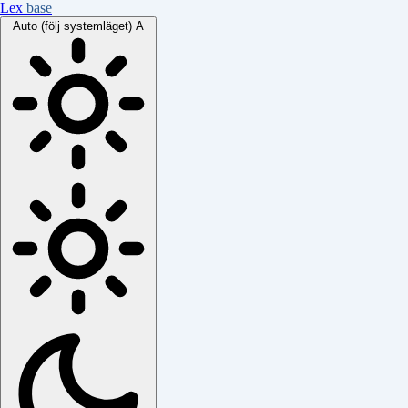
Lex
base
Auto (följ systemläget)
A