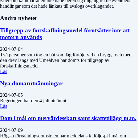
Eftersom kammarrätten inte hade berett sig tillgång till de eventuella
handlingar som det hade länkats till avslogs överklagandet.
Andra nyheter
Tillgrepp av fortskaffningsmedel förutsätter inte att
motorn används
2024-07-04
Två personer som tog en båt som låg förtöjd vid en brygga och med
den drev längs med Umeälven har dömts för tillgrepp av
fortskaffningsmedel.
Läs
Nya domarutnämningar
2024-07-05
Regeringen har den 4 juli utnämnt:
Läs
Dom i mål om mervärdesskatt samt skattetillägg m.m.
2024-07-09
Högsta förvaltningsdomstolen har meddelat s.k. följd-pt i mål om