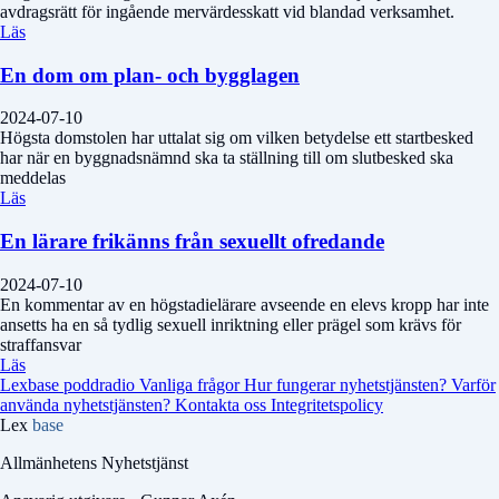
avdragsrätt för ingående mervärdesskatt vid blandad verksamhet.
Läs
En dom om plan- och bygglagen
2024-07-10
Högsta domstolen har uttalat sig om vilken betydelse ett startbesked
har när en byggnadsnämnd ska ta ställning till om slutbesked ska
meddelas
Läs
En lärare frikänns från sexuellt ofredande
2024-07-10
En kommentar av en högstadielärare avseende en elevs kropp har inte
ansetts ha en så tydlig sexuell inriktning eller prägel som krävs för
straffansvar
Läs
Lexbase poddradio
Vanliga frågor
Hur fungerar nyhetstjänsten?
Varför
använda nyhetstjänsten?
Kontakta oss
Integritetspolicy
Lex
base
Allmänhetens Nyhetstjänst