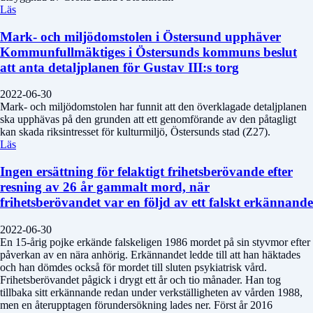
Läs
Mark- och miljödomstolen i Östersund upphäver
Kommunfullmäktiges i Östersunds kommuns beslut
att anta detaljplanen för Gustav III:s torg
2022-06-30
Mark- och miljödomstolen har funnit att den överklagade detaljplanen
ska upphävas på den grunden att ett genomförande av den påtagligt
kan skada riksintresset för kulturmiljö, Östersunds stad (Z27).
Läs
Ingen ersättning för felaktigt frihetsberövande efter
resning av 26 år gammalt mord, när
frihetsberövandet var en följd av ett falskt erkännande
2022-06-30
En 15-årig pojke erkände falskeligen 1986 mordet på sin styvmor efter
påverkan av en nära anhörig. Erkännandet ledde till att han häktades
och han dömdes också för mordet till sluten psykiatrisk vård.
Frihetsberövandet pågick i drygt ett år och tio månader. Han tog
tillbaka sitt erkännande redan under verkställigheten av vården 1988,
men en återupptagen förundersökning lades ner. Först år 2016