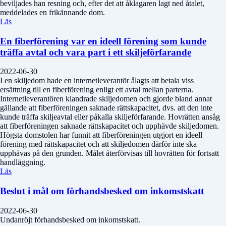
beviljades han resning och, efter det att åklagaren lagt ned åtalet,
meddelades en frikännande dom.
Läs
En fiberförening var en ideell förening som kunde
träffa avtal och vara part i ett skiljeförfarande
2022-06-30
I en skiljedom hade en internetleverantör ålagts att betala viss
ersättning till en fiberförening enligt ett avtal mellan parterna.
Internetleverantören klandrade skiljedomen och gjorde bland annat
gällande att fiberföreningen saknade rättskapacitet, dvs. att den inte
kunde träffa skiljeavtal eller påkalla skiljeförfarande. Hovrätten ansåg
att fiberföreningen saknade rättskapacitet och upphävde skiljedomen.
Högsta domstolen har funnit att fiberföreningen utgjort en ideell
förening med rättskapacitet och att skiljedomen därför inte ska
upphävas på den grunden. Målet återförvisas till hovrätten för fortsatt
handläggning.
Läs
Beslut i mål om förhandsbesked om inkomstskatt
2022-06-30
Undanröjt förhandsbesked om inkomstskatt.