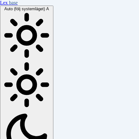
Lex
base
Auto (följ systemläget)
A