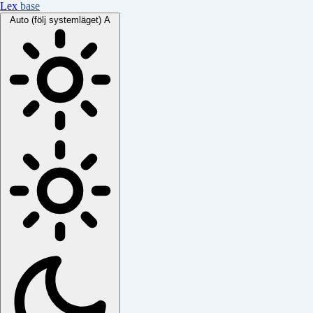
Lex
base
Auto (följ systemläget)
A