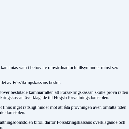
g kan antas vara i behov av omvårdnad och tillsyn under minst sex
det av Försäkringskassans beslut.
över beslutade kammarrätten att Försäkringskassan skulle pröva rätten
äkringskassan överklagade till Högsta förvaltningsdomstolen.
inns inget rättsligt hinder mot att låta prövningen även omfatta tiden
nde domstolen.
valtningsdomstolen biföll därför Försäkringskassans överklagande och
n.