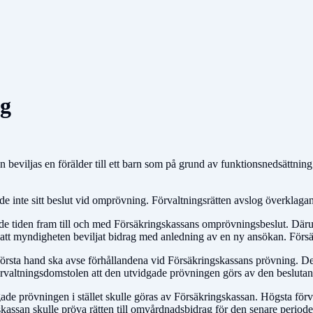
g
beviljas en förälder till ett barn som på grund av funktionsnedsättnin
inte sitt beslut vid omprövning. Förvaltningsrätten avslog överklagan
e tiden fram till och med Försäkringskassans omprövningsbeslut. Därut
s att myndigheten beviljat bidrag med anledning av en ny ansökan. Förs
rsta hand ska avse förhållandena vid Försäkringskassans prövning. Det f
förvaltningsdomstolen att den utvidgade prövningen görs av den besluta
ade prövningen i stället skulle göras av Försäkringskassan. Högsta för
assan skulle pröva rätten till omvårdnadsbidrag för den senare periode