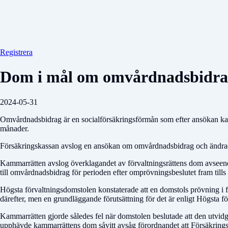
Registrera
Dom i mål om omvårdnadsbidra
2024-05-31
Omvårdnadsbidrag är en socialförsäkringsförmån som efter ansökan kan 
månader.
Försäkringskassan avslog en ansökan om omvårdnadsbidrag och ändrade 
Kammarrätten avslog överklagandet av förvaltningsrättens dom avseend
till omvårdnadsbidrag för perioden efter omprövningsbeslutet fram till
Högsta förvaltningsdomstolen konstaterade att en domstols prövning i fö
därefter, men en grundläggande förutsättning för det är enligt Högsta 
Kammarrätten gjorde således fel när domstolen beslutade att den utvidg
upphävde kammarrättens dom såvitt avsåg förordnandet att Försäkringsk