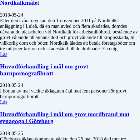
Nordkalkmålet
2018-05-24
Efter den svåra olyckan den 1 november 2011 på Nordkalks
anläggning i Luleå, då en man avled och flera skadades, dömdes
dåvarande platschefen vid Nordkalk för arbetsmiljöbrott, bestående av
grovt vållande till annans död och grovt vållande till kroppsskada, till
villkorlig dom och böter. Nordkalk ålades att betala företagsböter om
tre miljoner kronor och skadestånd till de drabbade. En enig...
Läs
Huvudförhandling i mål om grovt
barnpornografibrott
2018-05-24
I början av maj väckte åklagaren åtal mot fem personer för grovt
barnpornografibrott.
Läs
Huvudförhandling i mål om grov mordbrand mot
synagoga i Göteborg
2018-05-25
Göteborgs åklagarkammare väckte den 25 maj 2018 åtal mot tre