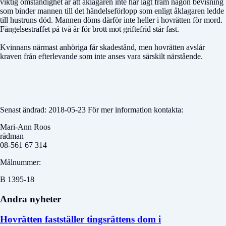
viktig omständighet är att åklagaren inte har lagt fram någon bevisning
som binder mannen till det händelseförlopp som enligt åklagaren ledde
till hustruns död. Mannen döms därför inte heller i hovrätten för mord.
Fängelsestraffet på två år för brott mot griftefrid står fast.
Kvinnans närmast anhöriga får skadestånd, men hovrätten avslår
kraven från efterlevande som inte anses vara särskilt närstående.
Senast ändrad: 2018-05-23 För mer information kontakta:
Mari-Ann Roos
rådman
08-561 67 314
Målnummer:
B 1395-18
Andra nyheter
Hovrätten fastställer tingsrättens dom i