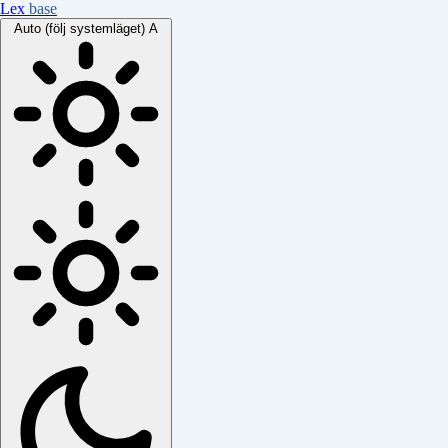
Lex
base
Auto (följ systemläget)
A