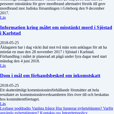
personer misstänkta för grov mordbrand alternativt försök till grov
mordbrand mot Judiska församlingen i Göteborg den 9 december
2017.
Läs
Information kring målet om misstänkt mord i Sjöstad
i Karlstad
2018-05-25
Åklagaren har i dag väckt åtal mot två män som anklagas för att ha
mördat en man den 28 november 2017 i Sjöstad i Karlstad.
Förhandling i målet är planerad att pågå under fyra dagar med start
måndag den 4 juni 2018.
Läs
Dom i mål om förhandsbesked om inkomstskatt
2018-05-25
Ett skatterättsligt kommissionärsförhållande förutsätter att hela
resultatet av kommissionärsverksamheten förs över till och beskattas
hos kommittentföretaget.
Läs
Lexbase poddradio
Vanliga frågor
Hur fungerar nyhetstjänsten?
Varför
använda nyhetstjänsten?
Kontakta oss
Integritetspolicy