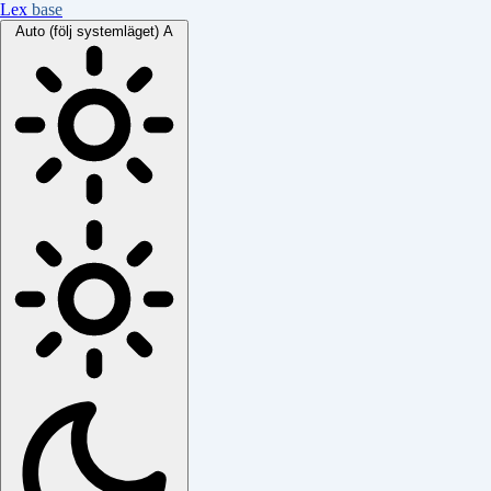
Lex
base
Auto (följ systemläget)
A