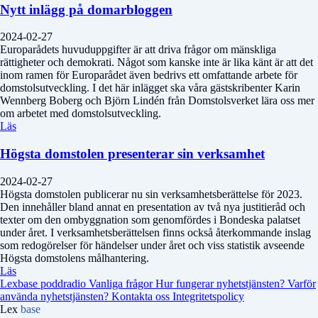
Nytt inlägg på domarbloggen
2024-02-27
Europarådets huvuduppgifter är att driva frågor om mänskliga
rättigheter och demokrati. Något som kanske inte är lika känt är att det
inom ramen för Europarådet även bedrivs ett omfattande arbete för
domstolsutveckling. I det här inlägget ska våra gästskribenter Karin
Wennberg Boberg och Björn Lindén från Domstolsverket lära oss mer
om arbetet med domstolsutveckling.
Läs
Högsta domstolen presenterar sin verksamhet
2024-02-27
Högsta domstolen publicerar nu sin verksamhetsberättelse för 2023.
Den innehåller bland annat en presentation av två nya justitieråd och
texter om den ombyggnation som genomfördes i Bondeska palatset
under året. I verksamhetsberättelsen finns också återkommande inslag
som redogörelser för händelser under året och viss statistik avseende
Högsta domstolens målhantering.
Läs
Lexbase poddradio
Vanliga frågor
Hur fungerar nyhetstjänsten?
Varför
använda nyhetstjänsten?
Kontakta oss
Integritetspolicy
Lex
base