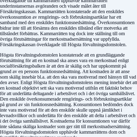
överklagande till kammarrätten upphävde kammarrätten
underinstansernas avgöranden och visade målet åter till
Försäkringskassan. Kammarrätten konstaterade att den enskildes
överkonsumtion av rengörings- och förbrukningsartiklar har ett
samband med den enskildes funktionsnedsättning. Överkonsumtionen
bidrar inte till att försämra den enskildes tillstånd eller motverka att
tillståndet förbättras. Kammarrätten tog dock inte ställning till om
övriga förutsättningar för merkostnadsersättning var uppfyllda.
Försäkringskassan överklagade till Högsta förvaltningsdomstolen.
Högsta förvaltningsdomstolen konstaterade att en grundläggande
förutsättning för att en kostnad ska anses vara en merkostnad enligt
socialförsäkringsbalken är att den är skälig och har uppkommit på
grund av en persons funktionsnedsättning. Att kostnaden är att anse
som skälig innebär bl.a. att den ska vara motiverad med hänsyn till vad
den avser. Enligt Högsta förvaltningsdomstolens mening innebär det att
en kostnad objektivt sett ska vara motiverad utifrån ett faktiskt behov
för att underlätta deltagande i arbetslivet och i det övriga samhällslivet.
Den enskilde överkonsumerade rengörings- och förbrukningsartiklar
på grund av sin funktionsnedsättning. Konsumtionen bedömdes dock
inte vara motiverad för att den enskilde skulle uppnå jämlikhet i
levnadsvillkor och underlätta för den enskilde att delta i arbetslivet och
i det övriga samhällslivet. Kostnaderna för konsumtionen var därför
inte sådana skäliga kostnader som ger rätt till merkostnadsersättning.
Högsta förvaltningsdomstolen upphävde kammarrättens dom och