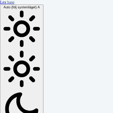
Lex
base
Auto (följ systemläget)
A