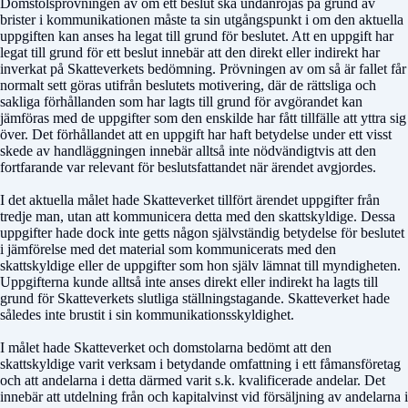
Domstolsprövningen av om ett beslut ska undanröjas på grund av
brister i kommunikationen måste ta sin utgångspunkt i om den aktuella
uppgiften kan anses ha legat till grund för beslutet. Att en uppgift har
legat till grund för ett beslut innebär att den direkt eller indirekt har
inverkat på Skatteverkets bedömning. Prövningen av om så är fallet får
normalt sett göras utifrån beslutets motivering, där de rättsliga och
sakliga förhållanden som har lagts till grund för avgörandet kan
jämföras med de uppgifter som den enskilde har fått tillfälle att yttra sig
över. Det förhållandet att en uppgift har haft betydelse under ett visst
skede av handläggningen innebär alltså inte nödvändigtvis att den
fortfarande var relevant för beslutsfattandet när ärendet avgjordes.
I det aktuella målet hade Skatteverket tillfört ärendet uppgifter från
tredje man, utan att kommunicera detta med den skattskyldige. Dessa
uppgifter hade dock inte getts någon självständig betydelse för beslutet
i jämförelse med det material som kommunicerats med den
skattskyldige eller de uppgifter som hon själv lämnat till myndigheten.
Uppgifterna kunde alltså inte anses direkt eller indirekt ha lagts till
grund för Skatteverkets slutliga ställningstagande. Skatteverket hade
således inte brustit i sin kommunikationsskyldighet.
I målet hade Skatteverket och domstolarna bedömt att den
skattskyldige varit verksam i betydande omfattning i ett fåmansföretag
och att andelarna i detta därmed varit s.k. kvalificerade andelar. Det
innebär att utdelning från och kapitalvinst vid försäljning av andelarna i