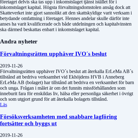
företaget delvis ska tas upp i inkomstslaget tjänst istället för i
inkomstslaget kapital. Högsta förvaltningsdomstolen ansåg dock att
Skatteverket inte gjort sannolikt att den skattskyldige varit verksam i
betydande omfattning i företaget. Hennes andelar skulle därför inte
anses ha varit kvalificerade och både utdelningen och kapitalvinsten
ska därmed beskattas enbart i inkomstslaget kapital.
Andra nyheter
Förvaltningsrätten upphäver IVO´s beslut
2019-11-26
Förvaltningsrätten upphäver IVO´s beslut att återkalla ErLeMa AB´s
tillstånd att bedriva verksamhet vid Ekhöjdens HVB i Anneberg
ErLeMa AB (bolaget) har tillstånd att bedriva en verksamhet för barn
och unga. Frågan i målet är om det funnits missförhållanden som
inneburit fara för enskildas liv, hälsa eller personliga säkerhet i övrigt
och som utgjort grund för att återkalla bolagets tillstånd.
Läs
Försöksverksamheten med snabbare lagföring
fortsätter och byggs ut
2019-11-26