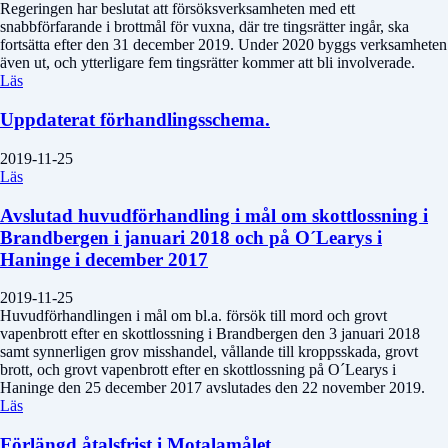
Regeringen har beslutat att försöksverksamheten med ett
snabbförfarande i brottmål för vuxna, där tre tingsrätter ingår, ska
fortsätta efter den 31 december 2019. Under 2020 byggs verksamheten
även ut, och ytterligare fem tingsrätter kommer att bli involverade.
Läs
Uppdaterat förhandlingsschema.
2019-11-25
Läs
Avslutad huvudförhandling i mål om skottlossning i
Brandbergen i januari 2018 och på O´Learys i
Haninge i december 2017
2019-11-25
Huvudförhandlingen i mål om bl.a. försök till mord och grovt
vapenbrott efter en skottlossning i Brandbergen den 3 januari 2018
samt synnerligen grov misshandel, vållande till kroppsskada, grovt
brott, och grovt vapenbrott efter en skottlossning på O´Learys i
Haninge den 25 december 2017 avslutades den 22 november 2019.
Läs
Förlängd åtalsfrist i Motalamålet