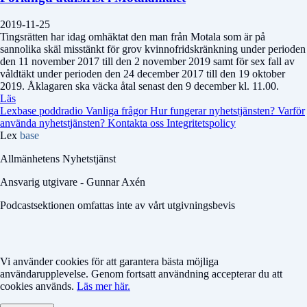
2019-11-25
Tingsrätten har idag omhäktat den man från Motala som är på
sannolika skäl misstänkt för grov kvinnofridskränkning under perioden
den 11 november 2017 till den 2 november 2019 samt för sex fall av
våldtäkt under perioden den 24 december 2017 till den 19 oktober
2019. Åklagaren ska väcka åtal senast den 9 december kl. 11.00.
Läs
Lexbase poddradio
Vanliga frågor
Hur fungerar nyhetstjänsten?
Varför
använda nyhetstjänsten?
Kontakta oss
Integritetspolicy
Lex
base
Allmänhetens Nyhetstjänst
Ansvarig utgivare - Gunnar Axén
Podcastsektionen omfattas inte av vårt utgivningsbevis
Vi använder cookies för att garantera bästa möjliga
användarupplevelse. Genom fortsatt användning accepterar du att
cookies används.
Läs mer här.