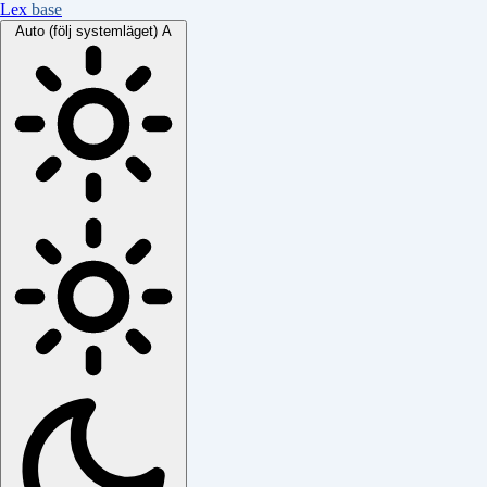
Lex
base
Auto (följ systemläget)
A