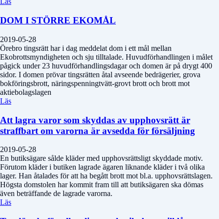
Läs
DOM I STÖRRE EKOMÅL
2019-05-28
Örebro tingsrätt har i dag meddelat dom i ett mål mellan
Ekobrottsmyndigheten och sju tilltalade. Huvudförhandlingen i målet
pågick under 23 huvudförhandlingsdagar och domen är på drygt 400
sidor. I domen prövar tingsrätten åtal avseende bedrägerier, grova
bokföringsbrott, näringspenningtvätt-grovt brott och brott mot
aktiebolagslagen
Läs
Att lagra varor som skyddas av upphovsrätt är
straffbart om varorna är avsedda för försäljning
2019-05-28
En butiksägare sålde kläder med upphovsrättsligt skyddade motiv.
Förutom kläder i butiken lagrade ägaren liknande kläder i två olika
lager. Han åtalades för att ha begått brott mot bl.a. upphovsrättslagen.
Högsta domstolen har kommit fram till att butiksägaren ska dömas
även beträffande de lagrade varorna.
Läs