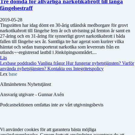
Tre dömda för allvarliga narkotikabrott till långa
fängelsestraff
2019-05-28
Tingsrätten har idag dömt en 30-årig utländsk medborgare för grovt
narkotikabrott till fängelse fem år och utvisning på femton år samt en
27-åring och en 31-åring för synnerligt grovt narkotikabrott i båda
fallen till fängelse sex år. Samtliga tre har agerat som kurirer vilka
hämtat och sedan transporterat narkotika som levererats från en
utlands¬¬registrerad lastbil i Jönköpingsområdet....
Läs
Lexbase poddradio
Vanliga frågor
Hur fungerar nyhetstjänsten?
Varför
använda nyhetstjänsten?
Kontakta oss
Integritetspolicy
Lex
base
Allmänhetens Nyhetstjänst
Ansvarig utgivare - Gunnar Axén
Podcastsektionen omfattas inte av vårt utgivningsbevis
Vi använder cookies för att garantera bästa möjliga
användarupplevelse. Genom fortsatt användning accepterar du att