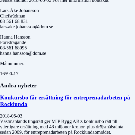
Senast ändrad: 2018-05-02 För mer information kontakta:
Lars-Åke Johansson
Chefsrådman
08-561 68 831
lars-ake.johansson@dom.se
Hanna Hansson
Föredragande
08-561 68095
hanna.hansson@dom.se
Målnummer:
16590-17
Andra nyheter
Konkursbo får ersättning för entreprenadarbeten på
Rocklunda
2018-05-03
Västmanlands tingsrätt ger MJP Bygg AB:s konkursbo rätt till
ytterligare ersättning med 48 miljoner kronor, plus dröjsmålsränta
sedan 2009, för entreprenadarbeten på Rocklundaområdet.