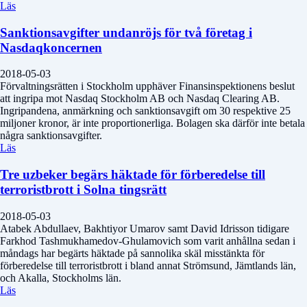
Läs
Sanktionsavgifter undanröjs för två företag i
Nasdaqkoncernen
2018-05-03
Förvaltningsrätten i Stockholm upphäver Finansinspektionens beslut
att ingripa mot Nasdaq Stockholm AB och Nasdaq Clearing AB.
Ingripandena, anmärkning och sanktionsavgift om 30 respektive 25
miljoner kronor, är inte proportionerliga. Bolagen ska därför inte betala
några sanktionsavgifter.
Läs
Tre uzbeker begärs häktade för förberedelse till
terroristbrott i Solna tingsrätt
2018-05-03
Atabek Abdullaev, Bakhtiyor Umarov samt David Idrisson tidigare
Farkhod Tashmukhamedov-Ghulamovich som varit anhållna sedan i
måndags har begärts häktade på sannolika skäl misstänkta för
förberedelse till terroristbrott i bland annat Strömsund, Jämtlands län,
och Akalla, Stockholms län.
Läs