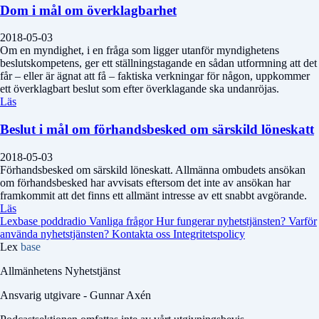
Dom i mål om överklagbarhet
2018-05-03
Om en myndighet, i en fråga som ligger utanför myndighetens
beslutskompetens, ger ett ställningstagande en sådan utformning att det
får – eller är ägnat att få – faktiska verkningar för någon, uppkommer
ett överklagbart beslut som efter överklagande ska undanröjas.
Läs
Beslut i mål om förhandsbesked om särskild löneskatt
2018-05-03
Förhandsbesked om särskild löneskatt. Allmänna ombudets ansökan
om förhandsbesked har avvisats eftersom det inte av ansökan har
framkommit att det finns ett allmänt intresse av ett snabbt avgörande.
Läs
Lexbase poddradio
Vanliga frågor
Hur fungerar nyhetstjänsten?
Varför
använda nyhetstjänsten?
Kontakta oss
Integritetspolicy
Lex
base
Allmänhetens Nyhetstjänst
Ansvarig utgivare - Gunnar Axén