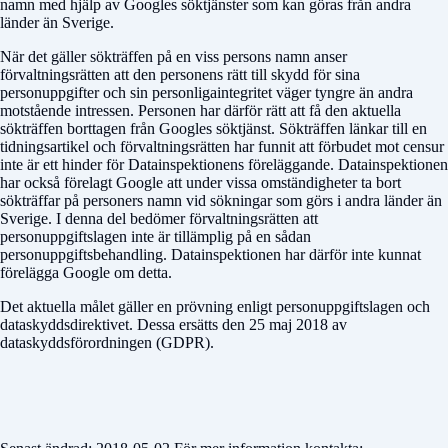
namn med hjälp av Googles söktjänster som kan göras från andra
länder än Sverige.
När det gäller sökträffen på en viss persons namn anser
förvaltningsrätten att den personens rätt till skydd för sina
personuppgifter och sin personligaintegritet väger tyngre än andra
motstående intressen. Personen har därför rätt att få den aktuella
sökträffen borttagen från Googles söktjänst. Sökträffen länkar till en
tidningsartikel och förvaltningsrätten har funnit att förbudet mot censur
inte är ett hinder för Datainspektionens föreläggande. Datainspektionen
har också förelagt Google att under vissa omständigheter ta bort
sökträffar på personers namn vid sökningar som görs i andra länder än
Sverige. I denna del bedömer förvaltningsrätten att
personuppgiftslagen inte är tillämplig på en sådan
personuppgiftsbehandling. Datainspektionen har därför inte kunnat
förelägga Google om detta.
Det aktuella målet gäller en prövning enligt personuppgiftslagen och
dataskydds­direktivet. Dessa ersätts den 25 maj 2018 av
dataskyddsförordningen (GDPR).