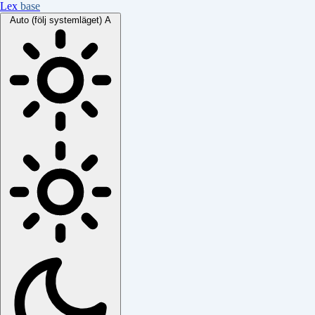
Lex
base
Auto (följ systemläget)
A