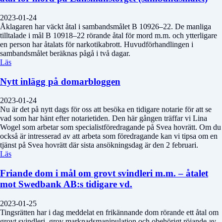
2023-01-24
Åklagaren har väckt åtal i sambandsmålet B 10926–22. De manliga
tilltalade i mål B 10918–22 rörande åtal för mord m.m. och ytterligare
en person har åtalats för narkotikabrott. Huvudförhandlingen i
sambandsmålet beräknas pågå i två dagar.
Läs
Nytt inlägg på domarbloggen
2023-01-24
Nu är det på nytt dags för oss att besöka en tidigare notarie för att se
vad som har hänt efter notarietiden. Den här gången träffar vi Lina
Wogel som arbetar som specialistföredragande på Svea hovrätt. Om du
också är intresserad av att arbeta som föredragande kan vi tipsa om en
tjänst på Svea hovrätt där sista ansökningsdag är den 2 februari.
Läs
Friande dom i mål om grovt svindleri m.m. – åtalet
mot Swedbank AB:s tidigare vd.
2023-01-25
Tingsrätten har i dag meddelat en frikännande dom rörande ett åtal om
grovt svindleri, grov marknadsmanipulation och obehörigt röjande av