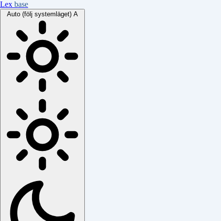
Lex
base
Auto (följ systemläget)
A