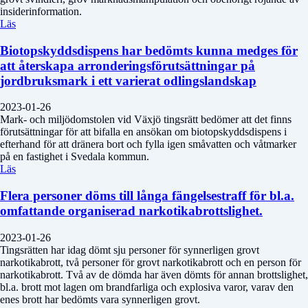
insiderinformation.
Läs
Biotopskyddsdispens har bedömts kunna medges för
att återskapa arronderingsförutsättningar på
jordbruksmark i ett varierat odlingslandskap
2023-01-26
Mark- och miljödomstolen vid Växjö tingsrätt bedömer att det finns
förutsättningar för att bifalla en ansökan om biotopskyddsdispens i
efterhand för att dränera bort och fylla igen småvatten och våtmarker
på en fastighet i Svedala kommun.
Läs
Flera personer döms till långa fängelsestraff för bl.a.
omfattande organiserad narkotikabrottslighet.
2023-01-26
Tingsrätten har idag dömt sju personer för synnerligen grovt
narkotikabrott, två personer för grovt narkotikabrott och en person för
narkotikabrott. Två av de dömda har även dömts för annan brottslighet,
bl.a. brott mot lagen om brandfarliga och explosiva varor, varav den
enes brott har bedömts vara synnerligen grovt.