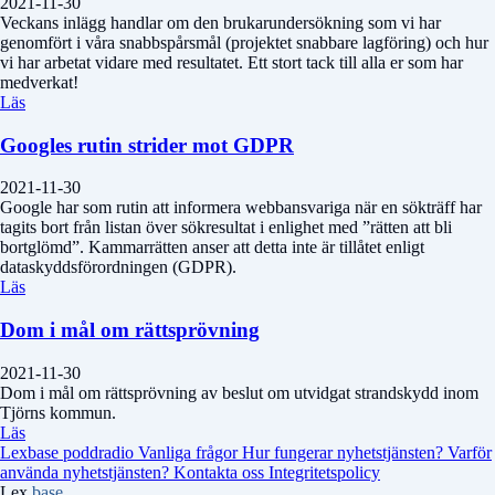
2021-11-30
Veckans inlägg handlar om den brukarundersökning som vi har
genomfört i våra snabbspårsmål (projektet snabbare lagföring) och hur
vi har arbetat vidare med resultatet. Ett stort tack till alla er som har
medverkat!
Läs
Googles rutin strider mot GDPR
2021-11-30
Google har som rutin att informera webbansvariga när en sökträff har
tagits bort från listan över sökresultat i enlighet med ”rätten att bli
bortglömd”. Kammarrätten anser att detta inte är tillåtet enligt
dataskyddsförordningen (GDPR).
Läs
Dom i mål om rättsprövning
2021-11-30
Dom i mål om rättsprövning av beslut om utvidgat strandskydd inom
Tjörns kommun.
Läs
Lexbase poddradio
Vanliga frågor
Hur fungerar nyhetstjänsten?
Varför
använda nyhetstjänsten?
Kontakta oss
Integritetspolicy
Lex
base