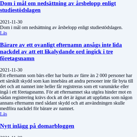
Dom i mål om nedsättning av årsbelopp enligt
studiestödslagen
2021-11-30
Dom i mål om nedsättning av årsbelopp enligt studiestödslagen.
Läs
Bärare av ett ovanligt efternamn ansågs inte lida
nackdel av att ett likalydande ord ingick i tre
företagsnamn
2021-11-30
Ett efternamn som bärs eller har burits av färre än 2 000 personer har
ett särskilt skydd som kan innebära att andra personer inte får byta till
det och att namnet inte heller får registreras som ett varumärke eller
ingå i ett företagsnamn. För att efternamnet ska utgöra hinder mot en
sådan registrering krävs dock att det är ägnat att uppfattas som någon
annans efternamn med sådant skydd och att användningen skulle
medföra nackdel för bärare av namnet.
Läs
Nytt inlägg på domarbloggen