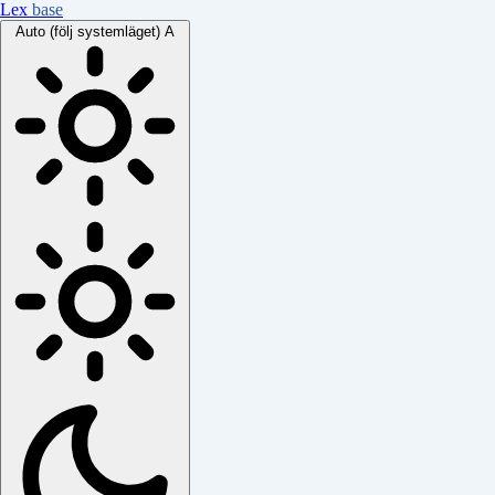
Lex
base
Auto (följ systemläget)
A