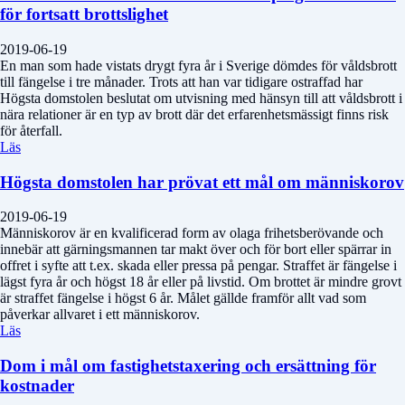
för fortsatt brottslighet
2019-06-19
En man som hade vistats drygt fyra år i Sverige dömdes för våldsbrott
till fängelse i tre månader. Trots att han var tidigare ostraffad har
Högsta domstolen beslutat om utvisning med hänsyn till att våldsbrott i
nära relationer är en typ av brott där det erfarenhetsmässigt finns risk
för återfall.
Läs
Högsta domstolen har prövat ett mål om människorov
2019-06-19
Människorov är en kvalificerad form av olaga frihetsberövande och
innebär att gärningsmannen tar makt över och för bort eller spärrar in
offret i syfte att t.ex. skada eller pressa på pengar. Straffet är fängelse i
lägst fyra år och högst 18 år eller på livstid. Om brottet är mindre grovt
är straffet fängelse i högst 6 år. Målet gällde framför allt vad som
påverkar allvaret i ett människorov.
Läs
Dom i mål om fastighetstaxering och ersättning för
kostnader