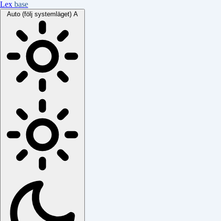
Lex
base
Auto (följ systemläget)
A