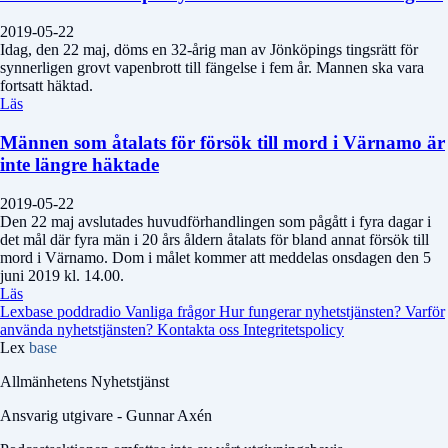
2019-05-22
Idag, den 22 maj, döms en 32-årig man av Jönköpings tingsrätt för
synnerligen grovt vapenbrott till fängelse i fem år. Mannen ska vara
fortsatt häktad.
Läs
Männen som åtalats för försök till mord i Värnamo är
inte längre häktade
2019-05-22
Den 22 maj avslutades huvudförhandlingen som pågått i fyra dagar i
det mål där fyra män i 20 års åldern åtalats för bland annat försök till
mord i Värnamo. Dom i målet kommer att meddelas onsdagen den 5
juni 2019 kl. 14.00.
Läs
Lexbase poddradio
Vanliga frågor
Hur fungerar nyhetstjänsten?
Varför
använda nyhetstjänsten?
Kontakta oss
Integritetspolicy
Lex
base
Allmänhetens Nyhetstjänst
Ansvarig utgivare - Gunnar Axén