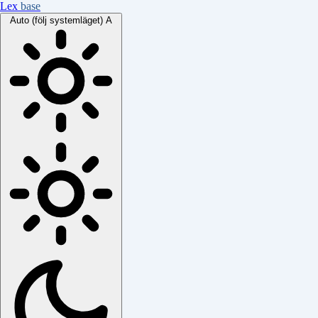
Lex
base
Auto (följ systemläget)
A