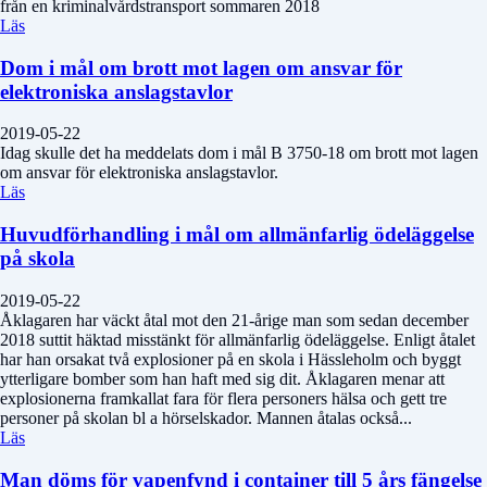
från en kriminalvårdstransport sommaren 2018
Läs
Dom i mål om brott mot lagen om ansvar för
elektroniska anslagstavlor
2019-05-22
Idag skulle det ha meddelats dom i mål B 3750-18 om brott mot lagen
om ansvar för elektroniska anslagstavlor.
Läs
Huvudförhandling i mål om allmänfarlig ödeläggelse
på skola
2019-05-22
Åklagaren har väckt åtal mot den 21-årige man som sedan december
2018 suttit häktad misstänkt för allmänfarlig ödeläggelse. Enligt åtalet
har han orsakat två explosioner på en skola i Hässleholm och byggt
ytterligare bomber som han haft med sig dit. Åklagaren menar att
explosionerna framkallat fara för flera personers hälsa och gett tre
personer på skolan bl a hörselskador. Mannen åtalas också...
Läs
Man döms för vapenfynd i container till 5 års fängelse