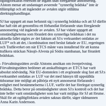
ogiltigförklaras eftersom de ingåtts utan föregående annonsering.
Alstom menar att undantaget avseende ”synnerlig brådska” inte är
tillämpligt och att ingåendet av avtalen utgör otillåtna
direktupphandlingar.
SJ har uppgett att man befunnit sig i synnerlig brådska och att SJ därför
har haft rätt att genomföra ett förhandlat förfarande utan föregående
annonsering vid ingående av avtalen. SJ har vidare uppgett att
omständigheterna som föranlett den synnerliga brådskan i det nu
aktuella fallet utgörs av det faktum att SJ:s verksamhet omfattas av
LUF* och att det, i kombination med beslut fattade av EU, regeringen
och Trafikverket om när ETCS måste vara installerad för att kunna
trafikera sträckan Nässjö-Alvesta på Södra stambanan, har föranlett
brådskan.
- Förvaltningsrätten avslår Alstoms ansökan om överprövning.
Förvaltningsrätten bedömer att anskaffningen av ETCS har varit
absolut nödvändig. När EU-domstolen i ett avgörande slog fast att SJ:s
verksamhet omfattas av LUF var det med hänsyn till uppställda
tidsramar inte möjligt att påbörja ett nytt annonserat förfarande i
enlighet med bestämmelserna i LUF, varför det har förelegat synnerlig
brådska. Detta beror på omständigheter utom SJ:s kontroll och det har
inte heller varit omständig­heter som har varit möjliga för SJ att förutse.
Skäl för att ogiltigförklara avtalen saknas därför, säger rådmannen
Anna Karin Andersson.