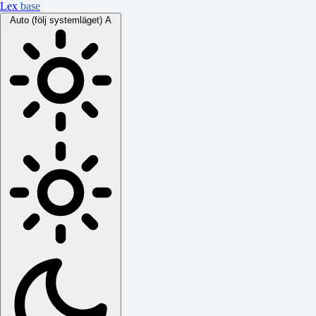
Lex
base
Auto (följ systemläget)
A