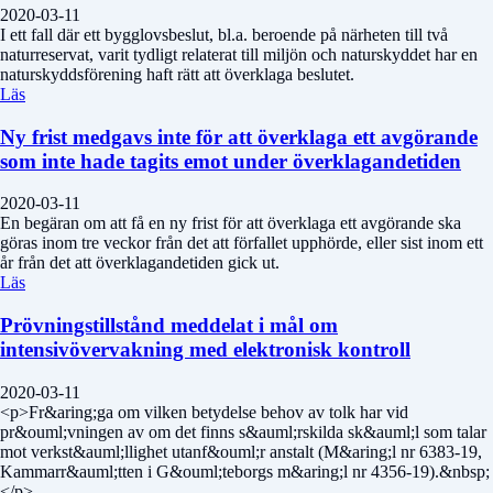
2020-03-11
I ett fall där ett bygglovsbeslut, bl.a. beroende på närheten till två
naturreservat, varit tydligt relaterat till miljön och naturskyddet har en
naturskyddsförening haft rätt att överklaga beslutet.
Läs
Ny frist medgavs inte för att överklaga ett avgörande
som inte hade tagits emot under överklagandetiden
2020-03-11
En begäran om att få en ny frist för att överklaga ett avgörande ska
göras inom tre veckor från det att förfallet upphörde, eller sist inom ett
år från det att överklagandetiden gick ut.
Läs
Prövningstillstånd meddelat i mål om
intensivövervakning med elektronisk kontroll
2020-03-11
<p>Fr&aring;ga om vilken betydelse behov av tolk har vid
pr&ouml;vningen av om det finns s&auml;rskilda sk&auml;l som talar
mot verkst&auml;llighet utanf&ouml;r anstalt (M&aring;l nr 6383-19,
Kammarr&auml;tten i G&ouml;teborgs m&aring;l nr 4356-19).&nbsp;
</p>