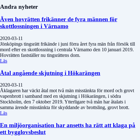
Andra nyheter
Även hovrätten frikänner de fyra männen för
skottlossningen i Värnamo
2020-03-11
Jönköpings tingsrätt frikände i juni förra året fyra män från försök till
mord efter en skottlossning i centrala Värnamo den 10 januari 2019.
Hovrätten fastställer nu tingsrättens dom.
Läs
Åtal angående skjutning i Hökarängen
2020-03-11
Åklagaren har väckt åtal mot två män misstänkta för mord och grovt
vapenbrott i samband med en skjutning i Hökarängen, i södra
Stockholm, den 7 oktober 2019. Ytterligare två mån har åtalats i
samma ärende misstänkta för skyddande av brottsling, grovt brott.
Läs
En miljöorganisation har ansetts ha rätt att klaga på
ett bygglovsbeslut