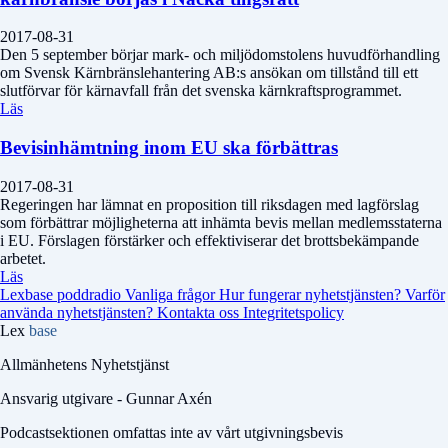
2017-08-31
Den 5 september börjar mark- och miljödomstolens huvudförhandling
om Svensk Kärnbränslehantering AB:s ansökan om tillstånd till ett
slutförvar för kärnavfall från det svenska kärnkraftsprogrammet.
Läs
Bevisinhämtning inom EU ska förbättras
2017-08-31
Regeringen har lämnat en proposition till riksdagen med lagförslag
som förbättrar möjligheterna att inhämta bevis mellan medlemsstaterna
i EU. Förslagen förstärker och effektiviserar det brottsbekämpande
arbetet.
Läs
Lexbase poddradio
Vanliga frågor
Hur fungerar nyhetstjänsten?
Varför
använda nyhetstjänsten?
Kontakta oss
Integritetspolicy
Lex
base
Allmänhetens Nyhetstjänst
Ansvarig utgivare - Gunnar Axén
Podcastsektionen omfattas inte av vårt utgivningsbevis