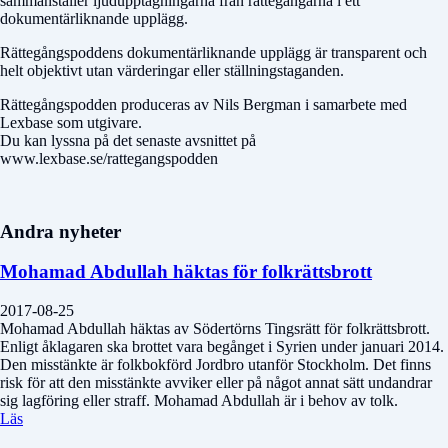
sammanställer ljudupptagningarna från rättegångarna i ett
dokumentärliknande upplägg.
Rättegångspoddens dokumentärliknande upplägg är transparent och
helt objektivt utan värderingar eller ställningstaganden.
Rättegångspodden produceras av Nils Bergman i samarbete med
Lexbase som utgivare.
Du kan lyssna på det senaste avsnittet på
www.lexbase.se/rattegangspodden
Andra nyheter
Mohamad Abdullah häktas för folkrättsbrott
2017-08-25
Mohamad Abdullah häktas av Södertörns Tingsrätt för folkrättsbrott.
Enligt åklagaren ska brottet vara begånget i Syrien under januari 2014.
Den misstänkte är folkbokförd Jordbro utanför Stockholm. Det finns
risk för att den misstänkte avviker eller på något annat sätt undandrar
sig lagföring eller straff. Mohamad Abdullah är i behov av tolk.
Läs