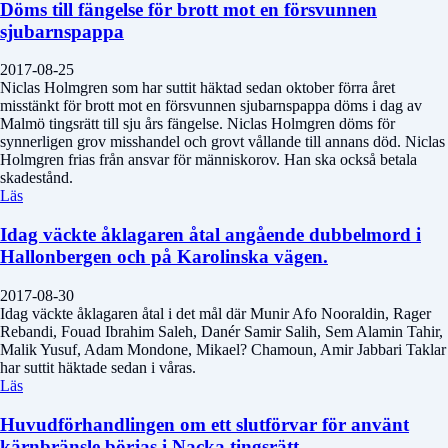
Döms till fängelse för brott mot en försvunnen
sjubarnspappa
2017-08-25
Niclas Holmgren som har suttit häktad sedan oktober förra året
misstänkt för brott mot en försvunnen sjubarnspappa döms i dag av
Malmö tingsrätt till sju års fängelse. Niclas Holmgren döms för
synnerligen grov misshandel och grovt vållande till annans död. Niclas
Holmgren frias från ansvar för människorov. Han ska också betala
skadestånd.
Läs
Idag väckte åklagaren åtal angående dubbelmord i
Hallonbergen och på Karolinska vägen.
2017-08-30
Idag väckte åklagaren åtal i det mål där Munir Afo Nooraldin, Rager
Rebandi, Fouad Ibrahim Saleh, Danér Samir Salih, Sem Alamin Tahir,
Malik Yusuf, Adam Mondone, Mikael? Chamoun, Amir Jabbari Taklar
har suttit häktade sedan i våras.
Läs
Huvudförhandlingen om ett slutförvar för använt
kärnbränsle börjas i Nacka tingsrätt