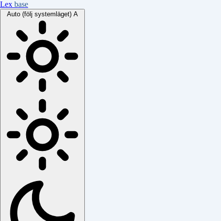
Lex
base
Auto (följ systemläget)
A