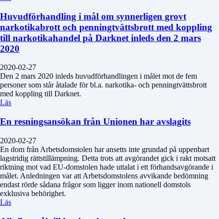
Huvudförhandling i mål om synnerligen grovt
narkotikabrott och penningtvättsbrott med koppling
till narkotikahandel på Darknet inleds den 2 mars
2020
2020-02-27
Den 2 mars 2020 inleds huvudförhandlingen i målet mot de fem
personer som står åtalade för bl.a. narkotika- och penningtvättsbrott
med koppling till Darknet.
Läs
En resningsansökan från Unionen har avslagits
2020-02-27
En dom från Arbetsdomstolen har ansetts inte grundad på uppenbart
lagstridig rättstillämpning. Detta trots att avgörandet gick i rakt motsatt
riktning mot vad EU-domstolen hade uttalat i ett förhandsavgörande i
målet. Anledningen var att Arbetsdomstolens avvikande bedömning
endast rörde sådana frågor som ligger inom nationell domstols
exklusiva behörighet.
Läs