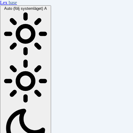
Lex
base
Auto (följ systemläget)
A