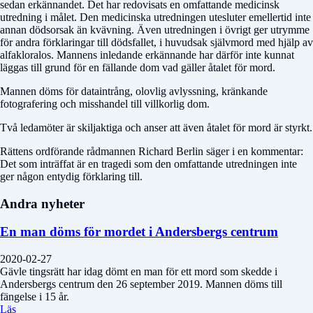
sedan erkännandet. Det har redovisats en omfattande medicinsk
utredning i målet. Den medicinska utredningen utesluter emellertid inte
annan dödsorsak än kvävning. Även utredningen i övrigt ger utrymme
för andra förklaringar till dödsfallet, i huvudsak självmord med hjälp av
alfakloralos. Mannens inledande erkännande har därför inte kunnat
läggas till grund för en fällande dom vad gäller åtalet för mord.
Mannen döms för dataintrång, olovlig avlyssning, kränkande
fotografering och misshandel till villkorlig dom.
Två ledamöter är skiljaktiga och anser att även åtalet för mord är styrkt.
Rättens ordförande rådmannen Richard Berlin säger i en kommentar:
Det som inträffat är en tragedi som den omfattande utredningen inte
ger någon entydig förklaring till.
Andra nyheter
En man döms för mordet i Andersbergs centrum
2020-02-27
Gävle tingsrätt har idag dömt en man för ett mord som skedde i
Andersbergs centrum den 26 september 2019. Mannen döms till
fängelse i 15 år.
Läs