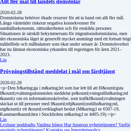
Allt fler mål till landets domstolar
2020-02-28
Domstolarna behöver ökade resurser för att ta hand om allt fler mål.
Långa väntetider riskerar negativa konsekvenser för
samhällsekonomin, rättssäkerheten och för enskilda personer.
Situationen är särskilt bekymmersam för migrationsdomstolarna, men
det ekonomiska läget är generellt mycket ansträngt med ett fortsatt högt
målinflöde och målbalanser som ökat under senare år. Domstolsverket
har nu lämnat ekonomiska yrkanden till regeringen för åren 2021–
2023.
Läs
Prövningstillstånd meddelat i mål om färdtjänst
2020-02-28
<p>Den fr&aring;ga i m&aring;let som har lett till att H&ouml;gsta
f&ouml;rvaltningsdomstolen meddelat pr&ouml;vningstillst&aring;nd
&auml;r om en informationsskrivelse, som trafikf&ouml;rvaltningen
skickat ut till personer med f&auml;rdtj&auml;nsttillst&aring;nd,
utg&ouml;r ett &ouml;verklagbart beslut (M&aring;l nr 6507-19,
Kammarr&auml;tten i Stockholms m&aring;l nr 4405-19).</p>
Läs
Lexbase poddradio
Vanliga frågor
Hur fungerar nyhetstjänsten?
Varför
använda nyhetstjänsten?
Kontakta oss
Integritetspolicy