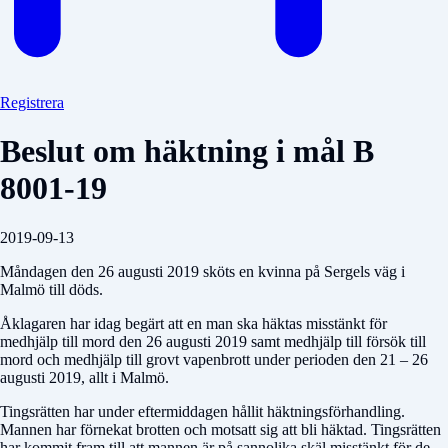
Registrera
Beslut om häktning i mål B
8001-19
2019-09-13
Måndagen den 26 augusti 2019 sköts en kvinna på Sergels väg i
Malmö till döds.
Åklagaren har idag begärt att en man ska häktas misstänkt för
medhjälp till mord den 26 augusti 2019 samt medhjälp till försök till
mord och medhjälp till grovt vapenbrott under perioden den 21 – 26
augusti 2019, allt i Malmö.
Tingsrätten har under eftermiddagen hållit häktningsförhandling.
Mannen har förnekat brotten och motsatt sig att bli häktad. Tingsrätten
har kommit fram till att mannen är på sannolika skäl misstänkt för de