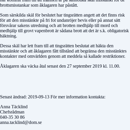
brottsmisstankar som åklagaren har påstått.
Som särskilda skäl för beslutet har tingsrätten angett att det finns risk
för att den misstänkte på fri fot undanröjer bevis eller på annat sätt
försvårar sakens utredning och att brotten medhjälp till mord och
medhjälp till grovt vapenbrott är sådana brott att det är s.k. obligatorisk
häktning.
Dessa skäl har lett fram till att tingsrätten beslutat att häkta den
misstänkte och att åklagaren fått tillstånd att begränsa den misstänktes
kontakter med omvärlden genom att meddela så kallade restriktioner.
Åklagaren ska väcka åtal senast den 27 september 2019 kl. 11.00.
Senast ändrad: 2019-09-13 För mer information kontakta:
Anna Täcklind
Chefsrådman
040-35 30 86
anna.tacklind@dom.se