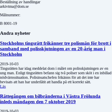
Beställning av handlingar
arkivtma@dom.se
Målnummer:
B 8001-19
Andra nyheter
Stockholms tingsrätt frikänner tre polismän för brott i
samband med polisskjutningen av en 20-årig man i
Stockholm
2019-10-03
Tingsrätten har idag meddelat dom i målet om polisskjutningen av en
ung man. Enligt tingsrätten befann sig två poliser som sköt i en inbillad
nödvärnssituation. Polisinsatschefen frikänns för att det inte har
bevisats att han har underlåtit att handla på ett korrekt sätt.
Läs
Rättegången om bilbränderna i Västra Frölunda
inleds måndagen den 7 oktober 2019
2019-10-03