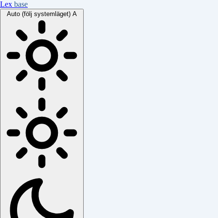
Lex
base
Auto (följ systemläget)
A