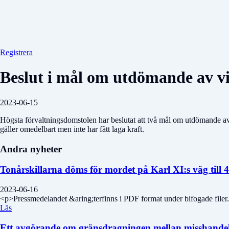
Registrera
Beslut i mål om utdömande av vi
2023-06-15
Högsta förvaltningsdomstolen har beslutat att två mål om utdömande av 
gäller omedelbart men inte har fått laga kraft.
Andra nyheter
Tonårskillarna döms för mordet på Karl XI:s väg till
2023-06-16
<p>Pressmedelandet &aring;terfinns i PDF format under bifogade filer
Läs
Ett avgörande om gränsdragningen mellan misshandel