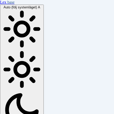
Lex
base
Auto (följ systemläget)
A