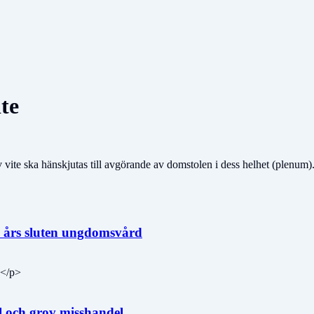
te
vite ska hänskjutas till avgörande av domstolen i dess helhet (plenum).
 4 års sluten ungdomsvård
.</p>
 och grov misshandel