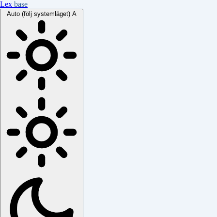
Lex
base
Auto (följ systemläget)
A