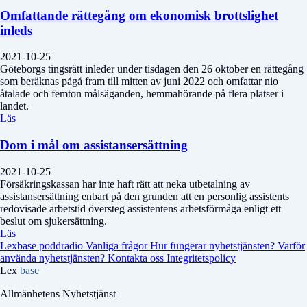
Omfattande rättegång om ekonomisk brottslighet
inleds
2021-10-25
Göteborgs tingsrätt inleder under tisdagen den 26 oktober en rättegång
som beräknas pågå fram till mitten av juni 2022 och omfattar nio
åtalade och femton målsäganden, hemmahörande på flera platser i
landet.
Läs
Dom i mål om assistansersättning
2021-10-25
Försäkringskassan har inte haft rätt att neka utbetalning av
assistansersättning enbart på den grunden att en personlig assistents
redovisade arbetstid översteg assistentens arbetsförmåga enligt ett
beslut om sjukersättning.
Läs
Lexbase poddradio
Vanliga frågor
Hur fungerar nyhetstjänsten?
Varför
använda nyhetstjänsten?
Kontakta oss
Integritetspolicy
Lex
base
Allmänhetens Nyhetstjänst