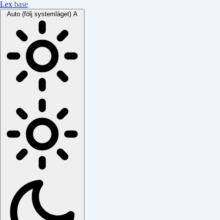
Lex
base
Auto (följ systemläget)
A