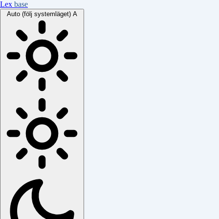
Lex
base
Auto (följ systemläget)
A