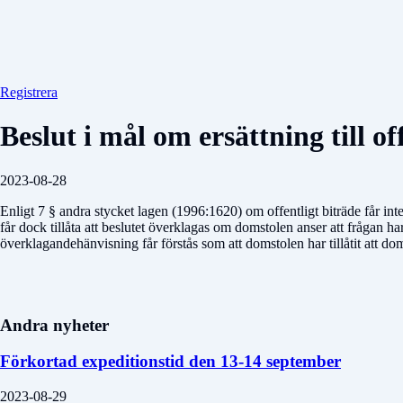
Registrera
Beslut i mål om ersättning till of
2023-08-28
Enligt 7 § andra stycket lagen (1996:1620) om offentligt biträde får int
får dock tillåta att beslutet överklagas om domstolen anser att frågan h
överklagandehänvisning får förstås som att domstolen har tillåtit att d
Andra nyheter
Förkortad expeditionstid den 13-14 september
2023-08-29