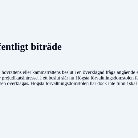
fentligt biträde
e hovrättens eller kammarrättens beslut i en överklagad fråga angående er
ar prejudikatsintresse. I ett beslut slår nu Högsta förvaltningsdomstolen
omen överklagas. Högsta förvaltningsdomstolen har dock inte funnit skäl 