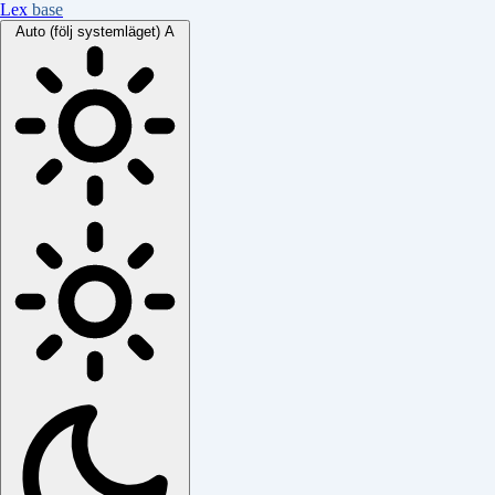
Lex
base
Auto (följ systemläget)
A