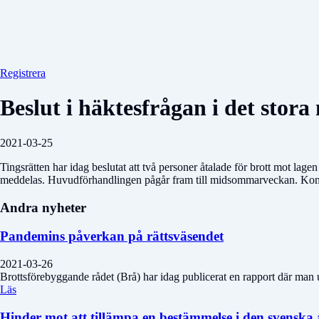
Registrera
Beslut i häktesfrågan i det stor
2021-03-25
Tingsrätten har idag beslutat att två personer åtalade för brott mot lage
meddelas. Huvudförhandlingen pågår fram till midsommarveckan. Komm
Andra nyheter
Pandemins påverkan på rättsväsendet
2021-03-26
Brottsförebyggande rådet (Brå) har idag publicerat en rapport där man
Läs
Hinder mot att tillämpa en bestämmelse i den svenska