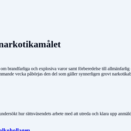
a narkotikamålet
n om brandfarliga och explosiva varor samt förberedelse till allmänfarlig 
ande vecka påbörjas den del som gäller synnerligen grovt narkotikab
 undersökt hur rättsväsendets arbete med att utreda och klara upp anmä
 alkohollagen