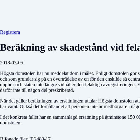
Registrera
Beräkning av skadestånd vid fel
2018-03-05
Högsta domstolen har nu meddelat dom i målet. Enligt domstolen gör sig 
och som grundar sig på en överträdelse av en för den enskilde så centra
upphör och staten inte längre vidhåller den felaktiga avregistreringen. F
därför inte till någon del preskriberad.
När det gäller beräkningen av ersättningen uttalar Högsta domstolen att hä
har varat. Också det förhållandet att personen inte är medborgare i någo
I det konkreta fallet har en sammanlagd ersättning på åtminstone 150 00
domstolen.
Bifogade filer: T 2480-17