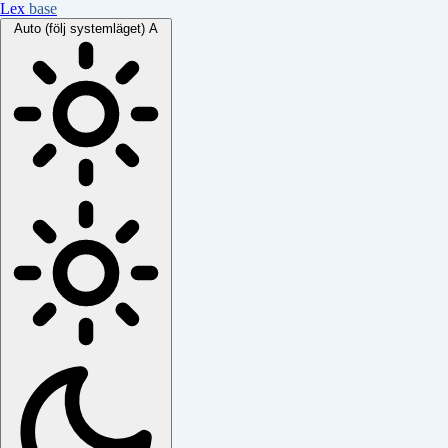
Lex
base
Auto (följ systemläget)
A