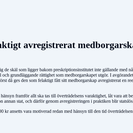
aktigt avregistrerat medborgarsk
de skäl som ligger bakom preskriptionsinstitutet inte gällande med någo
l och grundläggande rättighet som medborgarskapet utgör. I avgörandet sl
örst då ges den som felaktigt fått sitt medborgarskap avregistrerat en re
nsyn framför allt ska tas till överträdelsens varaktighet, låt vara att bet
n annan stat, och därför genom avregistreringen i praktiken blir statslö
0 kr ansetts vara motiverad redan med hänsyn till den tid överträdelsen