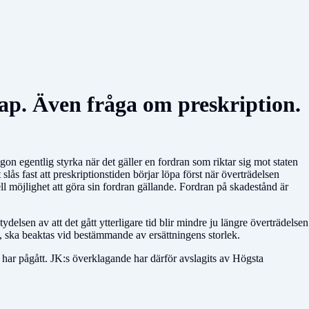
ap. Även fråga om preskription.
n egentlig styrka när det gäller en fordran som riktar sig mot staten
ås fast att preskriptionstiden börjar löpa först när överträdelsen
ell möjlighet att göra sin fordran gällande. Fordran på skadestånd är
ydelsen av att det gått ytterligare tid blir mindre ju längre överträdelsen
s, ska beaktas vid bestämmande av ersättningens storlek.
 har pågått. JK:s överklagande har därför avslagits av Högsta