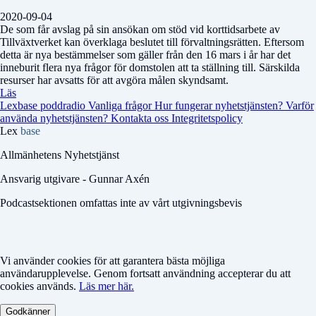
2020-09-04
De som får avslag på sin ansökan om stöd vid korttidsarbete av
Tillväxtverket kan överklaga beslutet till förvaltningsrätten. Eftersom
detta är nya bestämmelser som gäller från den 16 mars i år har det
inneburit flera nya frågor för domstolen att ta ställning till. Särskilda
resurser har avsatts för att avgöra målen skyndsamt.
Läs
Lexbase poddradio
Vanliga frågor
Hur fungerar nyhetstjänsten?
Varför
använda nyhetstjänsten?
Kontakta oss
Integritetspolicy
Lex
base
Allmänhetens Nyhetstjänst
Ansvarig utgivare - Gunnar Axén
Podcastsektionen omfattas inte av vårt utgivningsbevis
Vi använder cookies för att garantera bästa möjliga
användarupplevelse. Genom fortsatt användning accepterar du att
cookies används.
Läs mer här.
Godkänner