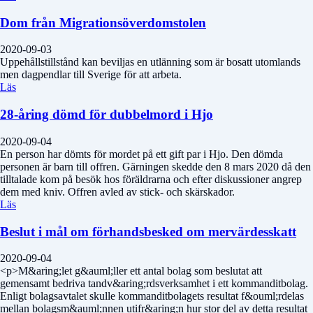
Dom från Migrationsöverdomstolen
2020-09-03
Uppehållstillstånd kan beviljas en utlänning som är bosatt utomlands
men dagpendlar till Sverige för att arbeta.
Läs
28-åring dömd för dubbelmord i Hjo
2020-09-04
En person har dömts för mordet på ett gift par i Hjo. Den dömda
personen är barn till offren. Gärningen skedde den 8 mars 2020 då den
tilltalade kom på besök hos föräldrarna och efter diskussioner angrep
dem med kniv. Offren avled av stick- och skärskador.
Läs
Beslut i mål om förhandsbesked om mervärdesskatt
2020-09-04
<p>M&aring;let g&auml;ller ett antal bolag som beslutat att
gemensamt bedriva tandv&aring;rdsverksamhet i ett kommanditbolag.
Enligt bolagsavtalet skulle kommanditbolagets resultat f&ouml;rdelas
mellan bolagsm&auml;nnen utifr&aring;n hur stor del av detta resultat