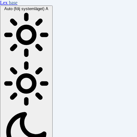
Lex
base
Auto (följ systemläget)
A