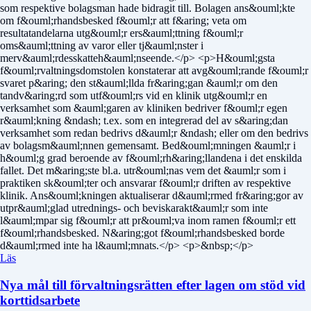
som respektive bolagsman hade bidragit till. Bolagen ans&ouml;kte
om f&ouml;rhandsbesked f&ouml;r att f&aring; veta om
resultatandelarna utg&ouml;r ers&auml;ttning f&ouml;r
oms&auml;ttning av varor eller tj&auml;nster i
merv&auml;rdesskatteh&auml;nseende.</p> <p>H&ouml;gsta
f&ouml;rvaltningsdomstolen konstaterar att avg&ouml;rande f&ouml;r
svaret p&aring; den st&auml;llda fr&aring;gan &auml;r om den
tandv&aring;rd som utf&ouml;rs vid en klinik utg&ouml;r en
verksamhet som &auml;garen av kliniken bedriver f&ouml;r egen
r&auml;kning &ndash; t.ex. som en integrerad del av s&aring;dan
verksamhet som redan bedrivs d&auml;r &ndash; eller om den bedrivs
av bolagsm&auml;nnen gemensamt. Bed&ouml;mningen &auml;r i
h&ouml;g grad beroende av f&ouml;rh&aring;llandena i det enskilda
fallet. Det m&aring;ste bl.a. utr&ouml;nas vem det &auml;r som i
praktiken sk&ouml;ter och ansvarar f&ouml;r driften av respektive
klinik. Ans&ouml;kningen aktualiserar d&auml;rmed fr&aring;gor av
utpr&auml;glad utrednings- och beviskarakt&auml;r som inte
l&auml;mpar sig f&ouml;r att pr&ouml;va inom ramen f&ouml;r ett
f&ouml;rhandsbesked. N&aring;got f&ouml;rhandsbesked borde
d&auml;rmed inte ha l&auml;mnats.</p> <p>&nbsp;</p>
Läs
Nya mål till förvaltningsrätten efter lagen om stöd vid
korttidsarbete