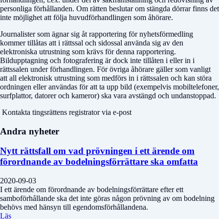
personliga förhållanden. Om rätten beslutar om stängda dörrar finns det
inte möjlighet att följa huvudförhandlingen som åhörare.
Journalister som ägnar sig åt rapportering för nyhetsförmedling
kommer tillåtas att i rättssal och sidossal använda sig av den
elektroniska utrustning som krävs för denna rapportering.
Bildupptagning och fotografering är dock inte tillåten i eller in i
rättssalen under förhandlingen. För övriga åhörare gäller som vanligt
att all elektronisk utrustning som medförs in i rättssalen och kan störa
ordningen eller användas för att ta upp bild (exempelvis mobiltelefoner,
surfplattor, datorer och kameror) ska vara avstängd och undanstoppad.
Kontakta tingsrättens registrator via e-post
Andra nyheter
Nytt rättsfall om vad prövningen i ett ärende om
förordnande av bodelningsförrättare ska omfatta
2020-09-03
I ett ärende om förordnande av bodelningsförrättare efter ett
samboförhållande ska det inte göras någon prövning av om bodelning
behövs med hänsyn till egendomsförhållandena.
Läs