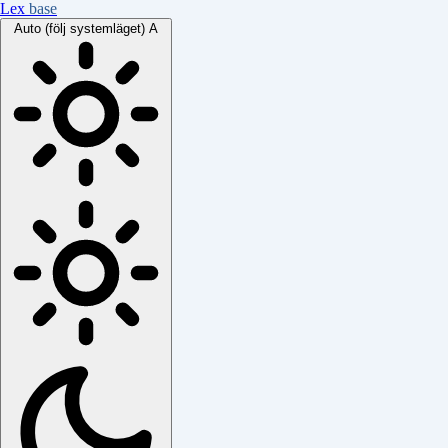
Lex
base
Auto (följ systemläget)
A