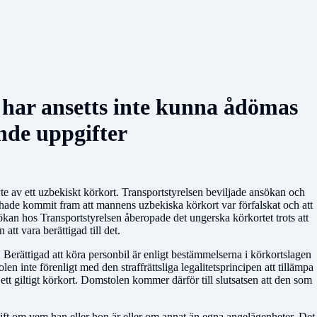
 har ansetts inte kunna ådömas
ande uppgifter
e av ett uzbekiskt körkort. Transportstyrelsen beviljade ansökan och
t hade kommit fram att mannens uzbekiska körkort var förfalskat och att
kan hos Transportstyrelsen åberopade det ungerska körkortet trots att
att vara berättigad till det.
et. Berättigad att köra personbil är enligt bestämmelserna i körkortslagen
n inte förenligt med den straffrättsliga legalitetsprincipen att tillämpa
 ett giltigt körkort. Domstolen kommer därför till slutsatsen att den som
ift om vem han eller hon är eller om annat än egna angelägenheter. Det