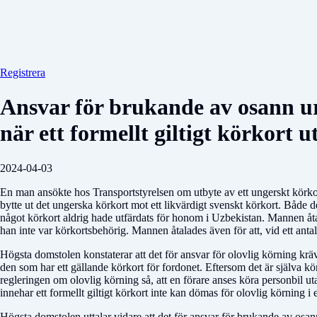
Registrera
Ansvar för brukande av osann ur
när ett formellt giltigt körkort 
2024-04-03
En man ansökte hos Transportstyrelsen om utbyte av ett ungerskt körkor
bytte ut det ungerska körkort mot ett likvärdigt svenskt körkort. Både 
något körkort aldrig hade utfärdats för honom i Uzbekistan. Mannen åt
han inte var körkortsbehörig. Mannen åtalades även för att, vid ett antal t
Högsta domstolen konstaterar att det för ansvar för olovlig körning krävs 
den som har ett gällande körkort för fordonet. Eftersom det är själva kör
regleringen om olovlig körning så, att en förare anses köra personbil uta
innehar ett formellt giltigt körkort inte kan dömas för olovlig körning i 
Högsta domstolen uttalar vidare att det för ansvar för brukande av osa