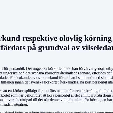
kund respektive olovlig körning
utfärdats på grundval av vilseled
t för personbil. Det ungerska körkortet hade han förvärvat genom utbyt
det ungerska och det svenska körkortet återkallades senare, eftersom de
alades för brukande av osann urkund för att han i samband med sin ansö
illfällen innan det svenska körkortet återkallades, ha kört personbil utan 
att ett körkortspliktigt fordon förs utan att föraren är berättigad till d
kortet som ger behörighet att köra personbil är det enligt Högsta domstole
n att vara berättigad till det när denne vid tidpunkten för körningen har
en sådan situation.
nn urkund krävs att någon åberopar eller annars använder en osann uppg